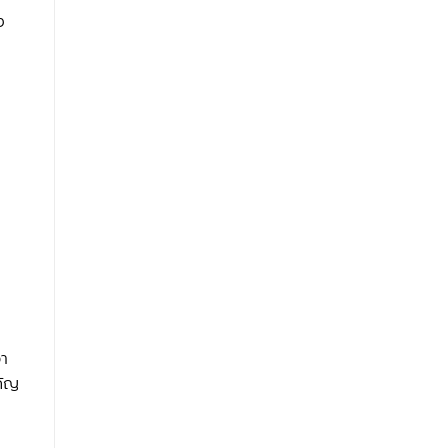
ง
่า
คัญ