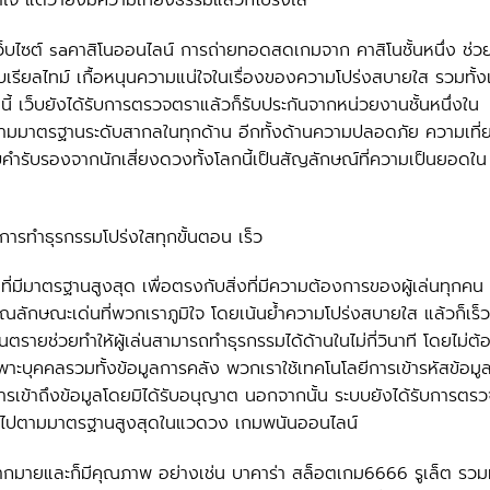
้าใจ แต่ว่ายังมีความเที่ยงธรรมแล้วก็โปร่งใส
กเว็บไซต์ saคาสิโนออนไลน์ การถ่ายทอดสดเกมจาก คาสิโนชั้นหนึ่ง ช่ว
เรียลไทม์ เกื้อหนุนความแน่ใจในเรื่องของความโปร่งสบายใส รวมทั้ง
นี้ เว็บยังได้รับการตรวจตราแล้วก็รับประกันจากหน่วยงานชั้นหนึ่งใน
ตามมาตรฐานระดับสากลในทุกด้าน อีกทั้งด้านความปลอดภัย ความเที่
บคำรับรองจากนักเสี่ยงดวงทั้งโลกนี้เป็นสัญลักษณ์ที่ความเป็นยอดใน
ารทำธุรกรรมโปร่งใสทุกขั้นตอน เร็ว
ีมาตรฐานสูงสุด เพื่อตรงกับสิ่งที่มีความต้องการของผู้เล่นทุกคน
ณลักษณะเด่นที่พวกเราภูมิใจ โดยเน้นย้ำความโปร่งสบายใส แล้วก็เร็ว
ันตรายช่วยทำให้ผู้เล่นสามารถทำธุรกรรมได้ด้านในไม่กี่วินาที โดยไม่ต้
ะบุคคลรวมทั้งข้อมูลการคลัง พวกเราใช้เทคโนโลยีการเข้ารหัสข้อมู
ารเข้าถึงข้อมูลโดยมิได้รับอนุญาต นอกจากนั้น ระบบยังได้รับการตรว
ป็นไปตามมาตรฐานสูงสุดในแวดวง เกมพนันออนไลน์
ากมายและก็มีคุณภาพ อย่างเช่น บาคาร่า สล็อตเกม6666 รูเล็ต รวมท