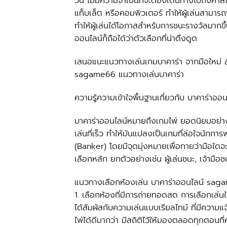
วัน ไม่มีความจำเป็นที่จะต้องเดินทางไปถึงคาสิโน
แท็บเล็ต หรือคอมพิวเตอร์ ทำให้ผู้เล่นสามารถพน
ทำให้ผู้เล่นได้โอกาสสำหรับการชนะรางวัลมากข
ออนไลน์ก็ถือได้ว่าตัวเลือกที่น่าดึงดูด
เสนอแนะแนวทางเล่นเกมบาคาร่า จากมือใหม่ สู
sagame66 แนวทางเล่นบาคาร่า
ความรู้ความเข้าใจพื้นฐานเกี่ยวกับ บาคาร่าออน
บาคาร่าออนไลน์หมายถึงเกมไพ่ ยอดนิยมอย่าง
เล่นที่เร็ว ทำให้มันแปลงเป็นเกมที่ล่อใจนักการพ
(Banker) โดยมีจุดมุ่งหมายเพื่อทายว่ามือใดจะ
เลือกหลัก ยกตัวอย่างเช่น ผู้เล่นชนะ, เจ้ามือ
แนวทางเลือกห้องเล่น บาคาร่าออนไลน์ sa
1. เลือกห้องที่มีการถ่ายทอดสด การเลือกเล่น
ได้สัมผัสกับความเล่นแบบเรียลไทม์ ที่มีความ
ไพ่ได้ดีมากว่า มีสถิติไว้ให้มองตลอดทุกตอนท