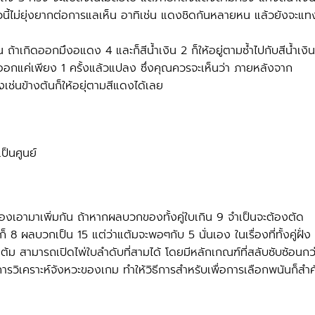
ี้ไม่ยุ่งยากต่อการแลเห็น อาทิเช่น แดงชิดกันหลายหน แล้วยังจะแท
น ถ้าเกิดออกมึงอแดง 4 และก็สีน้ำเงิน 2 ก็ให้อยู่ตามซ้ำไปกับสีน้ำเงิน
ือออกแค่เพียง 1 ครั้งแล้วแปลง ซึ่งคุณควรจะเห็นว่า ภายหลังจาก
างเช่นข้างต้นก็ให้อยุ่ตามสีแดงได้เลย
เป็นศูนย์
ะต้องเอามาเพิ่มกัน ถ้าหากผลบวกของทั้งคู่ใบเกิน 9 จำเป็นจะต้องตัด
ก็ 8 ผลบวกเป็น 15 แต่ว่าแต้มจะพอๆกับ 5 นั่นเอง ในเรื่องที่ทั้งคู่ฝั่ง
 5 แต้ม สามารถเปิดไพ่ใบลำดับที่สามได้ โดยมีหลักเกณฑ์ที่สลับซับซ้อนกว
้งการวิเคราะห์จังหวะของเกม ทำให้วิธีการสำหรับเพื่อการเลือกพนันก็สำ