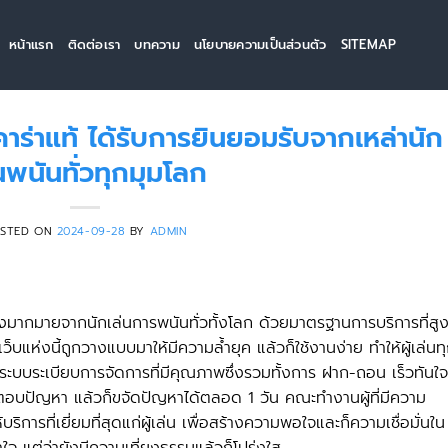
หน้าแรก
ติดต่อเรา
บทความ
นโยบายความเป็นส่วนตัว
SITEMAP
ร่าแท้ ได้รับการยินยอมรับจากเหล่านัก
นพนันทั่วทุกมุมโลก
STED ON
2024-09-28
BY
ADMIN
มากมายจากนักเล่นการพนันทั่วทั้งโลก ด้วยมาตรฐานการบริการที่สู
็บแห่งนี้ถูกวางแบบมาให้มีความล้ำยุค แล้วก็ใช้งานง่าย ทำให้ผู้เล่นท
ระบบระเบียบการจัดการที่มีคุณภาพซึ่งรวมทั้งการ ฝาก-ถอน เร็วทันใจ
รถตอบปัญหา แล้วก็ขจัดปัญหาได้ตลอด 1 วัน คณะทำงานผู้ที่มีความ
ิการที่เยี่ยมที่สุดแก่ผู้เล่น เพื่อสร้างความพอใจและก็ความเชื่อมั่นใน