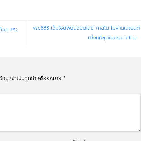
vsc888 เว็บไซต์พนันออนไลน์ คาสิโน ไม่ผ่านเอเย่นต์ ท
ล็อต PG
เยี่ยมที่สุดในประเทศไทย
ข้อมูลจำเป็นถูกทำเครื่องหมาย
*