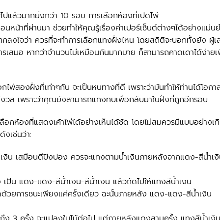
พ่ไปแล้วมากยิ่งกว่า 10 รอบ การเลือกห้องที่เปิดไพ่
หน้าที่ผ่านมา ช่วยทำให้คุณรู้เรื่องค่าเปอร์เซ็นต์ต่างๆได้อย่างแม่น
รตกลงใจว่า ควรที่จะทำการเลือกแทงฝั่งไหน โดยสถิติจะบอกทั้งยัง ผู้เล
การเสมอ หากว่าจำนวนไม่เหมือนกันมากมาย ก็สามารถคาดเดาได้ง่ายเพ
ไพ่สองฝั่งที่เท่าๆกัน จะเป็นหนทางที่ดี เพราะว่ามันทำให้ท่านได้โอกาส
กกังวล เพราะว่าคุณยังสามารถแทงทบเพื่อกลับมาในฝั่งที่ถูกอีกรอบ
ารเลือกห้องที่แสดงเค้าไพ่ได้อย่างเห็นได้ชัด โดยไม่สมควรมีแบบอย่างเก
ังเช่นว่า:
้ำเงิน เสมือนตีปิงปอง ควรจะแทงตามน้ำเงินภายหลังจากแดง-สีน้ำเง
ง เป็น แดง-แดง-สีน้ำเงิน-สีน้ำเงิน แล้วถัดไปให้แทงสีน้ำเงิน
ตัดด้วยการชนะเพียงแค่ครั้งเดียว ฉะนั้นภายหลัง แดง-แดง-สีน้ำเงิน
นะถึง 3 ครั้ง จะแปลงในไม้ต่อไป แต่ภายหลังแดงสามครั้ง แทงสีน้ำเงิ