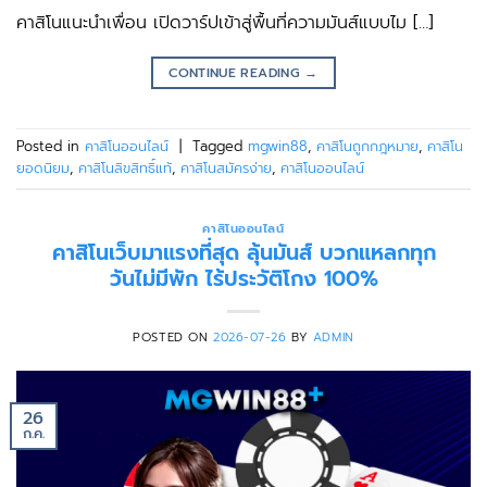
คาสิโนแนะนำเพื่อน เปิดวาร์ปเข้าสู่พื้นที่ความมันส์แบบไม […]
CONTINUE READING
→
Posted in
คาสิโนออนไลน์
|
Tagged
mgwin88
,
คาสิโนถูกกฎหมาย
,
คาสิโน
ยอดนิยม
,
คาสิโนลิขสิทธิ์แท้
,
คาสิโนสมัครง่าย
,
คาสิโนออนไลน์
คาสิโนออนไลน์
คาสิโนเว็บมาแรงที่สุด ลุ้นมันส์ บวกแหลกทุก
วันไม่มีพัก ไร้ประวัติโกง 100%
POSTED ON
2026-07-26
BY
ADMIN
26
ก.ค.