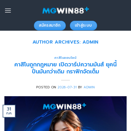
ข้าม
ไป
ยัง
เนื้อหา
สมัครสมาชิก
เข้าสู่ระบบ
AUTHOR ARCHIVES:
ADMIN
คาสิโนออนไลน์
คาสิโนถูกกฎหมาย เปิดวาร์ปความมันส์ ยุคนี้
ปั่นมันกว่าเดิม กราฟิกจัดเต็ม
POSTED ON
2026-07-31
BY
ADMIN
31
ก.ค.