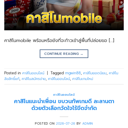
คาสิโนmobile พร้อมหรือยังที่จะก้าวเข้าสู่พื้นที่ปล่อยขอ […]
CONTINUE READING
→
Posted in
คาสิโนออนไลน์
|
Tagged
mgwin88
,
คาสิโนยอดนิยม
,
คาสิโน
ลิขสิทธิ์แท้
,
คาสิโนสมัครง่าย
,
คาสิโนออนไลน์
,
คาสิโนเกมใหม่
คาสิโนออนไลน์
คาสิโนแนะนำเพื่อน ขบวนทัพเกมดี ละลานตา
ด้วยตัวเลือกวัดใจไร้ขีดจำกัด
POSTED ON
2026-07-26
BY
ADMIN