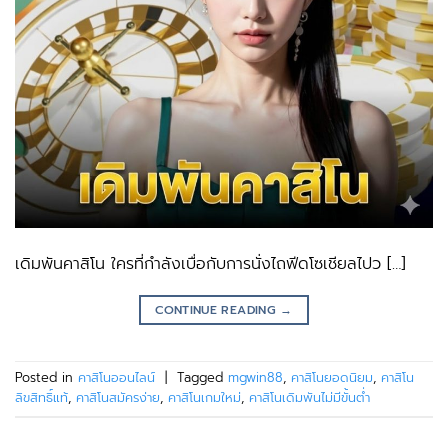
เดิมพันคาสิโน ใครที่กำลังเบื่อกับการนั่งไถฟีดโซเชียลไปว […]
CONTINUE READING
→
Posted in
คาสิโนออนไลน์
|
Tagged
mgwin88
,
คาสิโนยอดนิยม
,
คาสิโน
ลิขสิทธิ์แท้
,
คาสิโนสมัครง่าย
,
คาสิโนเกมใหม่
,
คาสิโนเดิมพันไม่มีขั้นต่ำ