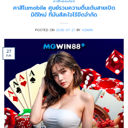
คาสิโนออนไลน์
คาสิโนmobile ศูนย์รวมความตื่นเต้นสายเปิด
มิติใหม่ ที่มันส์สะใจไร้ขีดจำกัด
POSTED ON
2026-07-27
BY
ADMIN
27
ก.ค.