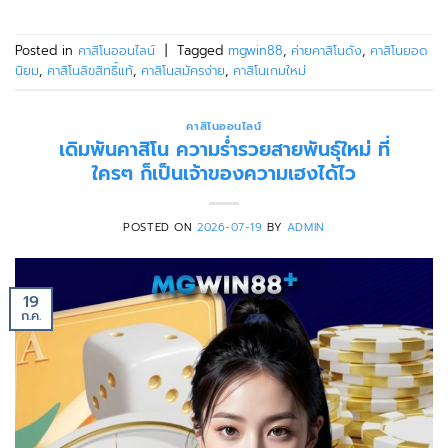
Posted in
คาสิโนออนไลน์
|
Tagged
mgwin88
,
ค่ายคาสิโนดัง
,
คาสิโนยอด
นิยม
,
คาสิโนลิขสิทธิ์แท้
,
คาสิโนสมัครง่าย
,
คาสิโนเกมใหม่
คาสิโนออนไลน์
เดิมพันคาสิโน ความร่ำรวยสายพันธุ์ใหม่ ที่
ใครๆ ก็เป็นเจ้าของความเฮงได้ไว
POSTED ON
2026-07-19
BY
ADMIN
19
ก.ค.