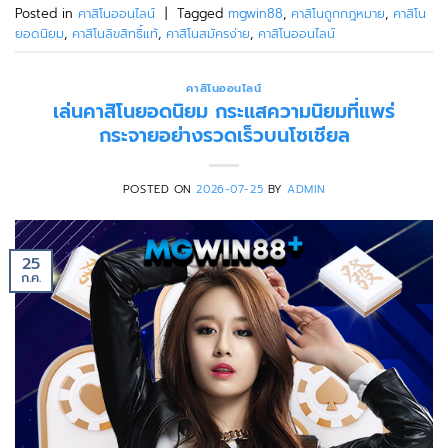
Posted in
คาสิโนออนไลน์
|
Tagged
mgwin88
,
คาสิโนถูกกฎหมาย
,
คาสิโน
ยอดนิยม
,
คาสิโนลิขสิทธิ์แท้
,
คาสิโนสมัครง่าย
,
คาสิโนออนไลน์
คาสิโนออนไลน์
เล่นคาสิโนยอดนิยม กระแสความนิยมที่แพร่
กระจายอย่างรวดเร็วบนโซเชียล
POSTED ON
2026-07-25
BY
ADMIN
25
ก.ค.