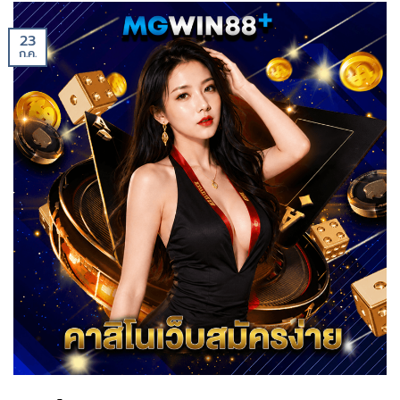
23
ก.ค.