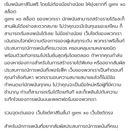
เริ่มพนันคาสิโนฟรี โดยไม่ต้องมีอย่างน้อย ให้ยุ่งยากที่ gimi xo
สล็อต
gimi xo สล็อต ของพวกเรา นักพนันสามารถสร้างรายได้และก็
สานฝันได้อย่างสะดวกสบาย ไม่ว่าคุณจะมีเงินทุนเยอะแค่ไหน ก็
สามารถเริ่มลงพนันได้เลย ไม่มีอย่างน้อย เว็บไซต์ของพวกเรา
เน้นตอบโจทย์ความต้องการของผู้เล่นทุกระดับ พวกเราพรีเซ็นท์
ประสบการณ์การพนันที่ครบวงจร ครอบคลุมเกมหลายชนิด
พร้อมด้วยกิจกรรมโปรโมชั่นสุดคุ้มโดยตลอด ถ้าหากคุณกำลัง
มองหาช่องทางสำหรับในการสร้างรายได้พิเศษ หรืออยากสัมผัส
ประสบการณ์การพนันที่เพอร์เฟ็ค เว็บของพวกเราเป็นคำตอบที่
คุณกำลังค้นหา พวกเรามอบความสบายสบายแล้วก็ไม่มีข้อ
กำหนดแก่นักพนันทุกคน ไม่ว่าคุณจะเป็นมือใหม่หรือผู้ที่มีความ
ชำนาญ ท่านก็สามารถเริ่มได้โดยทันที และก็เพลินไปกับความ
ระทึกใจของการพนันบนแพลตฟอร์มของพวกเรา
รวมจุดเด่นของ เว็บไซต์คาสิโนชั้น1 gimi xo เว็บไซต์ตรง
สำหรับนักการพนันที่อยากสัมผัสประสบการณ์การพนันที่ครบ