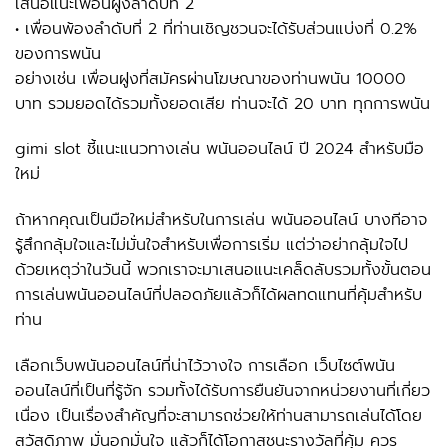
เสนอแนะเพื่อนฝูงลำดับที่ 2
• เพื่อนพ้องลำดับที่ 2 ที่ท่านเชิญชวนจะได้รับส่วนแบ่งที่ 0.2%
ของการพนัน
อย่างเช่น เพื่อนฝูงที่สมัครผ่านโฆษณาของท่านพนัน 10000
บาท รวมยอดได้รวมทั้งยอดเสีย ท่านจะได้ 20 บาท ทุกการพนัน
gimi slot ชี้แนะแนวทางเล่น พนันออนไลน์ ปี 2024 สำหรับมือ
ใหม่
ถ้าหากคุณเป็นมือใหม่สำหรับในการเล่น พนันออนไลน์ บางทีอาจ
รู้สึกกลุ้มใจและไม่มั่นใจสำหรับเพื่อการเริ่ม แต่ว่าอย่ากลุ้มใจไป
ด้วยเหตุว่าในวันนี้ พวกเราจะมาเสนอแนะเคล็ดลับรวมทั้งขั้นตอน
การเล่นพนันออนไลน์ที่ปลอดภัยแล้วก็ได้ผลทดแทนที่คุ้มสำหรับ
ท่าน
เลือกเว็บพนันออนไลน์ที่น่าไว้วางใจ การเลือก เว็บไซต์พนัน
ออนไลน์ที่เป็นที่รู้จัก รวมทั้งได้รับการยืนยันจากหน่วยงานที่เกี่ยว
เนื่อง เป็นเรื่องสำคัญที่จะสามารถช่วยให้ท่านสามารถเล่นได้โดย
สวัสดิภาพ มั่นอกมั่นใจ แล้วก็ได้โอกาสชนะรางวัลที่คุ้ม ควร