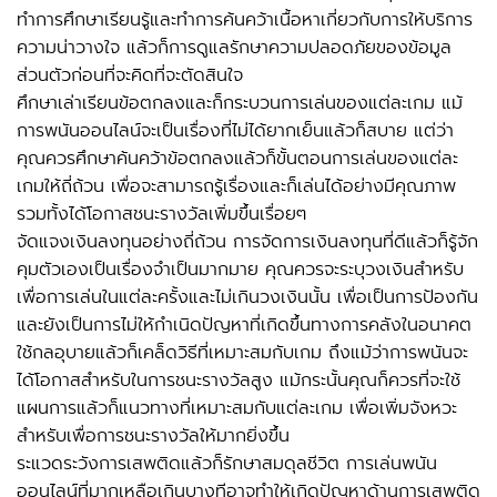
ทำการศึกษาเรียนรู้และทำการค้นคว้าเนื้อหาเกี่ยวกับการให้บริการ
ความน่าวางใจ แล้วก็การดูแลรักษาความปลอดภัยของข้อมูล
ส่วนตัวก่อนที่จะคิดที่จะตัดสินใจ
ศึกษาเล่าเรียนข้อตกลงและก็กระบวนการเล่นของแต่ละเกม แม้
การพนันออนไลน์จะเป็นเรื่องที่ไม่ได้ยากเย็นแล้วก็สบาย แต่ว่า
คุณควรศึกษาค้นคว้าข้อตกลงแล้วก็ขั้นตอนการเล่นของแต่ละ
เกมให้ถี่ถ้วน เพื่อจะสามารถรู้เรื่องและก็เล่นได้อย่างมีคุณภาพ
รวมทั้งได้โอกาสชนะรางวัลเพิ่มขึ้นเรื่อยๆ
จัดแจงเงินลงทุนอย่างถี่ถ้วน การจัดการเงินลงทุนที่ดีแล้วก็รู้จัก
คุมตัวเองเป็นเรื่องจำเป็นมากมาย คุณควรจะระบุวงเงินสำหรับ
เพื่อการเล่นในแต่ละครั้งและไม่เกินวงเงินนั้น เพื่อเป็นการป้องกัน
และยังเป็นการไม่ให้กำเนิดปัญหาที่เกิดขึ้นทางการคลังในอนาคต
ใช้กลอุบายแล้วก็เคล็ดวิธีที่เหมาะสมกับเกม ถึงแม้ว่าการพนันจะ
ได้โอกาสสำหรับในการชนะรางวัลสูง แม้กระนั้นคุณก็ควรที่จะใช้
แผนการแล้วก็แนวทางที่เหมาะสมกับแต่ละเกม เพื่อเพิ่มจังหวะ
สำหรับเพื่อการชนะรางวัลให้มากยิ่งขึ้น
ระแวดระวังการเสพติดแล้วก็รักษาสมดุลชีวิต การเล่นพนัน
ออนไลน์ที่มากเหลือเกินบางทีอาจทำให้เกิดปัญหาด้านการเสพติด