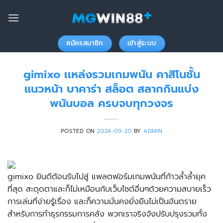
ข้าม
ไป
ยัง
เนื้อหา
สมัครสมาชิก
เข้าสู่ระบบ
gimixo เเหล่งรวมเกมพนัน คาสิโนชั้น
แนวหน้า บาคาร่า สล็อต สลากกินแบ่ง
พนันบอล ครบจบทุกวงจร
POSTED ON
2024-09-20
BY
ADMIN
gimixo ยินดีต้อนรับไปสู่ แพลตฟอร์มเกมพนันที่ก้าวล้ำล้ำยุค
ที่สุด สะดุดตาและก็ไม่เหมือนกับเว็บไซต์อื่นๆด้วยความสบายเร็ว
การเล่นที่ง่ายรู้เรื่อง และก็ความมั่นคงยั่งยืนไม่เป็นอันตราย
สำหรับการทำธุรกรรมการคลัง พวกเราจริงจังปรับปรุงรวมทั้ง