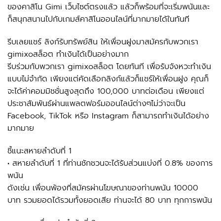
ของคาสิโน Gimi เว็บไซต์ตรงแล้ว แล้วก็พร้อมที่จะเริ่มพนันและ
ก็สนุกสนานไปกับเกมส์คาสิโนออนไลน์ที่มากมายได้ในทันที
รีบเลยแชร์ ลิงก์รับทรัพย์สิน ให้เพื่อนฝูงมาสมัครกับพวกเรา
gimixoสล็อต ทำเงินได้เป็นอย่างมาก
รีบร่วมกับพวกเรา gimixoสล็อต โดยทันที เพื่อรับจังหวะทำเงิน
แบบไม่จำกัด เพียงแต่คัดเลือกลิงก์แล้วก็แชร์ให้เพื่อนฝูง คุณก็
จะได้ค่าคอมมิชชั่นสูงสุดถึง 100,000 บาทต่อเดือน เพียงแต่
ประชาสัมพันธ์ผ่านแพลตฟอร์มออนไลน์ต่างๆไม่ว่าจะเป็น
Facebook, TikTok หรือ Instagram ก็สามารถทำเงินได้อย่าง
มากมาย
ชี้แนะสหายลำดับที่ 1
• สหายลำดับที่ 1 ที่ท่านชักชวนจะได้รับส่วนแบ่งที่ 0.8% ของการ
พนัน
ดังเช่น เพื่อนพ้องที่สมัครผ่านโฆษณาของท่านพนัน 10000
บาท รวมยอดได้รวมทั้งยอดเสีย ท่านจะได้ 80 บาท ทุกการพนัน