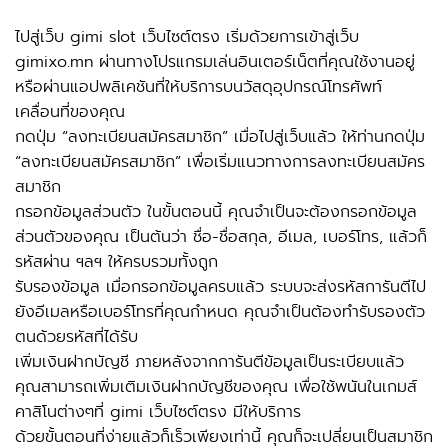
ไปสู่เว็บ gimi slot เว็บไซต์ตรง เริ่มด้วยการเข้าสู่เว็บ
gimixo.mn ผ่านทางโปรแกรมเล่นอินเตอร์เน็ตที่คุณใช้งานอยู่
หรือผ่านแอปพลิเคชันที่ให้บริการบนวัสดุอุปกรณ์โทรศัพท์
เคลื่อนที่ของคุณ
กดปุ่ม “ลงทะเบียนสมัครสมาชิก” เมื่อไปสู่เว็บแล้ว ให้ท่านกดปุ่ม
“ลงทะเบียนสมัครสมาชิก” เพื่อเริ่มแนวทางการลงทะเบียนสมัคร
สมาชิก
กรอกข้อมูลส่วนตัว ในขั้นตอนนี้ คุณจำเป็นจะต้องกรอกข้อมูล
ส่วนตัวของคุณ เป็นต้นว่า ชื่อ-ชื่อสกุล, อีเมล, เบอร์โทร, แล้วก็
รหัสผ่าน ฯลฯ ให้ครบรวมทั้งถูก
รับรองข้อมูล เมื่อกรอกข้อมูลครบแล้ว ระบบจะส่งรหัสการันตีไป
ยังอีเมลหรือเบอร์โทรที่คุณกำหนด คุณจำเป็นต้องทำรับรองตัว
ตนด้วยรหัสที่ได้รับ
เพิ่มเงินฝากบัญชี ภายหลังจากการันตีข้อมูลเป็นระเบียบแล้ว
คุณสามารถเพิ่มเติมเงินฝากบัญชีของคุณ เพื่อใช้พนันในเกมส์
คาสิโนต่างๆที่ gimi เว็บไซต์ตรง มีให้บริการ
ด้วยขั้นตอนที่ง่ายแล้วก็เร็วเพียงเท่านี้ คุณก็จะเปลี่ยนเป็นสมาชิก