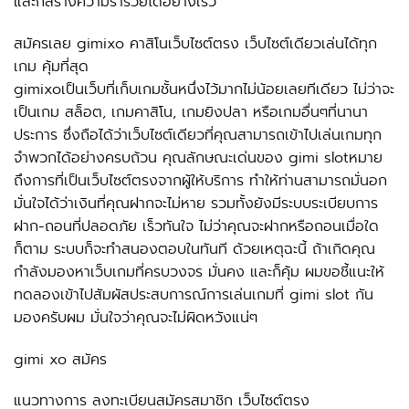
และก็สร้างความร่ำรวยได้อย่างเร็ว
สมัครเลย gimixo คาสิโนเว็บไซต์ตรง เว็บไซต์เดียวเล่นได้ทุก
เกม คุ้มที่สุด
gimixoเป็นเว็บที่เก็บเกมชั้นหนึ่งไว้มากไม่น้อยเลยทีเดียว ไม่ว่าจะ
เป็นเกม สล็อต, เกมคาสิโน, เกมยิงปลา หรือเกมอื่นๆที่นานา
ประการ ซึ่งถือได้ว่าเว็บไซต์เดียวที่คุณสามารถเข้าไปเล่นเกมทุก
จำพวกได้อย่างครบถ้วน คุณลักษณะเด่นของ gimi slotหมาย
ถึงการที่เป็นเว็บไซต์ตรงจากผู้ให้บริการ ทำให้ท่านสามารถมั่นอก
มั่นใจได้ว่าเงินที่คุณฝากจะไม่หาย รวมทั้งยังมีระบบระเบียบการ
ฝาก-ถอนที่ปลอดภัย เร็วทันใจ ไม่ว่าคุณจะฝากหรือถอนเมื่อใด
ก็ตาม ระบบก็จะทำสนองตอบในทันที ด้วยเหตุฉะนี้ ถ้าเกิดคุณ
กำลังมองหาเว็บเกมที่ครบวงจร มั่นคง และก็คุ้ม ผมขอชี้แนะให้
ทดลองเข้าไปสัมผัสประสบการณ์การเล่นเกมที่ gimi slot กัน
มองครับผม มั่นใจว่าคุณจะไม่ผิดหวังแน่ๆ
gimi xo สมัคร
แนวทางการ ลงทะเบียนสมัครสมาชิก เว็บไซต์ตรง