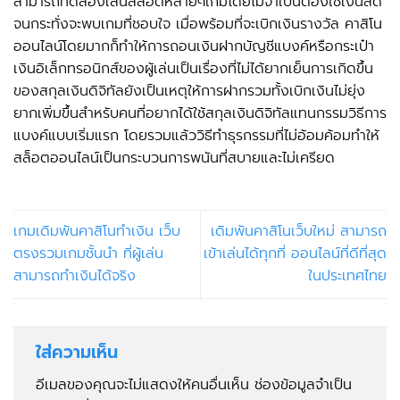
สามารถทดลองเล่นสล็อตหลายๆเกมโดยไม่จำเป็นต้องใช้เงินสด
จนกระทั่งจะพบเกมที่ชอบใจ เมื่อพร้อมที่จะเบิกเงินรางวัล คาสิโน
ออนไลน์โดยมากก็ทำให้การถอนเงินฝากบัญชีแบงค์หรือกระเป๋า
เงินอิเล็กทรอนิกส์ของผู้เล่นเป็นเรื่องที่ไม่ได้ยากเย็นการเกิดขึ้น
ของสกุลเงินดิจิทัลยังเป็นเหตุให้การฝากรวมทั้งเบิกเงินไม่ยุ่ง
ยากเพิ่มขึ้นสำหรับคนที่อยากได้ใช้สกุลเงินดิจิทัลแทนกรรมวิธีการ
แบงค์แบบเริ่มแรก โดยรวมแล้ววิธีทำธุรกรรมที่ไม่อ้อมค้อมทำให้
สล็อตออนไลน์เป็นกระบวนการพนันที่สบายและไม่เครียด
เกมเดิมพันคาสิโนทำเงิน เว็บ
เดิมพันคาสิโนเว็บใหม่ สามารถ
ตรงรวมเกมชั้นนำ ที่ผู้เล่น
เข้าเล่นได้ทุกที่ ออนไลน์ที่ดีที่สุด
สามารถทำเงินได้จริง
ในประเทศไทย
ใส่ความเห็น
อีเมลของคุณจะไม่แสดงให้คนอื่นเห็น
ช่องข้อมูลจำเป็น