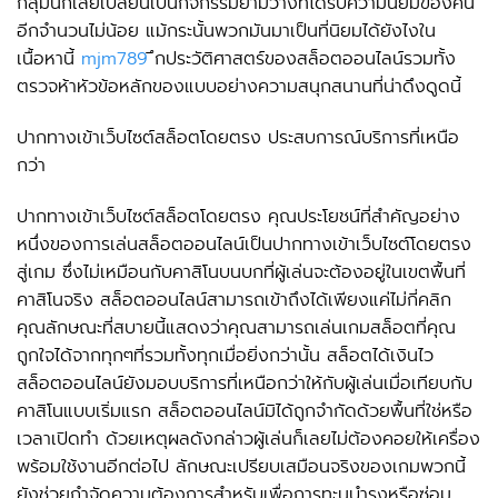
กลุ่มนี้ก็เลยเปลี่ยนเป็นกิจกรรมยามว่างที่ได้รับความนิยมของคน
อีกจำนวนไม่น้อย แม้กระนั้นพวกมันมาเป็นที่นิยมได้ยังไงใน
เนื้อหานี้
mjm789
ึกประวัติศาสตร์ของสล็อตออนไลน์รวมทั้ง
ตรวจห้าหัวข้อหลักของแบบอย่างความสนุกสนานที่น่าดึงดูดนี้
ปากทางเข้าเว็บไซต์สล็อตโดยตรง ประสบการณ์บริการที่เหนือ
กว่า
ปากทางเข้าเว็บไซต์สล็อตโดยตรง คุณประโยชน์ที่สำคัญอย่าง
หนึ่งของการเล่นสล็อตออนไลน์เป็นปากทางเข้าเว็บไซต์โดยตรง
สู่เกม ซึ่งไม่เหมือนกับคาสิโนบนบกที่ผู้เล่นจะต้องอยู่ในเขตพื้นที่
คาสิโนจริง สล็อตออนไลน์สามารถเข้าถึงได้เพียงแค่ไม่กี่คลิก
คุณลักษณะที่สบายนี้แสดงว่าคุณสามารถเล่นเกมสล็อตที่คุณ
ถูกใจได้จากทุกๆที่รวมทั้งทุกเมื่อยิ่งกว่านั้น สล็อตได้เงินไว
สล็อตออนไลน์ยังมอบบริการที่เหนือกว่าให้กับผู้เล่นเมื่อเทียบกับ
คาสิโนแบบเริ่มแรก สล็อตออนไลน์มิได้ถูกจำกัดด้วยพื้นที่ใช่หรือ
เวลาเปิดทำ ด้วยเหตุผลดังกล่าวผู้เล่นก็เลยไม่ต้องคอยให้เครื่อง
พร้อมใช้งานอีกต่อไป ลักษณะเปรียบเสมือนจริงของเกมพวกนี้
ยังช่วยกำจัดความต้องการสำหรับเพื่อการทะนุบำรุงหรือซ่อม