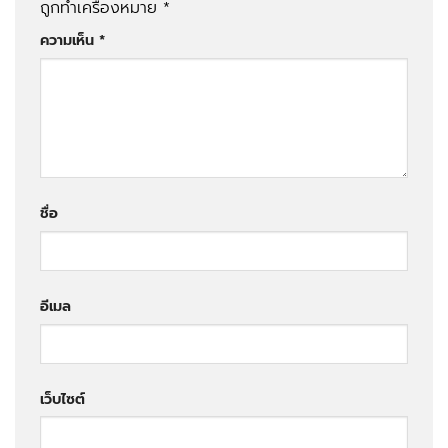
ถูกทำเครื่องหมาย
*
ความเห็น
*
ชื่อ
อีเมล
เว็บไซต์