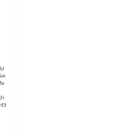
ไป
์เค
คือ
นยำ
ไว้