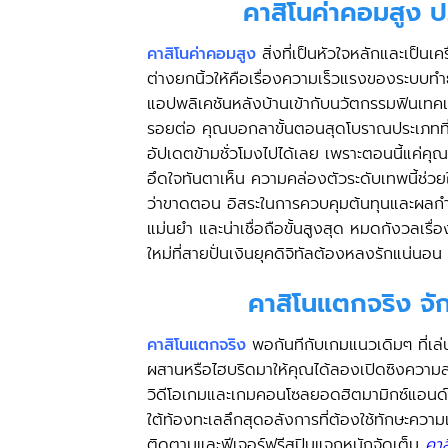
คาสิโนค่าคอมสูง
ป
คาสิโนค่าคอมสูง
สิ่งที่เป็นหัวใจหลักและเป็น
ต่างยกนิ้วให้คือเรื่องความเร็วแรงของระบบ
แอปพลิเคชันหลังบ้านเข้ากับนวัตกรรมฟินเทคแ
รอยต่อ คุณบอกลาขั้นตอนสุดโบราณประเภทที่
อัปเดตข้ามชั่วโมงไปได้เลย เพราะตอนนี้แค่คุณก
อึดใจทันตาเห็น ความคล่องตัวระดับเทพนี้ช่วย
ว่าขาดตอน อิสระในการควบคุมต้นทุนและผลกำไ
แม่นยำ และน่าเชื่อถือขั้นสูงสุด หมดกังวลเรื
ใหม่ที่สายปั่นเงินยุคดิจิทัลต้องหลงรักแน่นอน
คาสิโนแตกจริง
จั
คาสิโนแตกจริง
พอกันทีกับเกมแนวเดิมๆ ที่เ
ผสานหรือไฮบริดมาให้คุณได้ลองเปิดซิงความ
วิดีโอเกมและเกมคอนโซลยอดฮิตมามิกซ์แอนด์แม
ใต้ท้องทะเลลึกสุดอลังการที่ต้องใช้ทักษะความ
ติดตามและฟีเจอร์ฟรีสปินแจกหนักจัดเต็ม
คาส