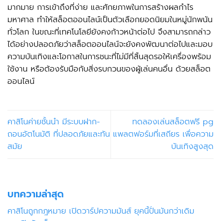
มากมาย การเข้าถึงที่ง่าย และศักยภาพในการสร้างผลกำไร
มหาศาล ทำให้สล็อตออนไลน์เป็นตัวเลือกยอดนิยมในหมู่นักพนัน
ทั่วโลก ในขณะที่เทคโนโลยียังคงก้าวหน้าต่อไป จึงสามารถกล่าว
ได้อย่างปลอดภัยว่าสล็อตออนไลน์จะยังคงพัฒนาต่อไปและมอบ
ความบันเทิงและโอกาสในการชนะที่ไม่มีที่สิ้นสุดรอให้เครื่องพร้อม
ใช้งาน หรือต้องรับมือกับสิ่งรบกวนของผู้เล่นคนอื่น ด้วยสล็อต
ออนไลน์
คาสิโนค่ายชั้นนำ มีระบบฝาก-
ทดลองเล่นสล็อตฟรี pg
ถอนอัตโนมัติ ที่ปลอดภัยและทัน
แพลตฟอร์มที่เสถียร เพื่อความ
สมัย
บันเทิงสูงสุด
บทความล่าสุด
คาสิโนถูกกฎหมาย เปิดวาร์ปความมันส์ ยุคนี้ปั่นมันกว่าเดิม