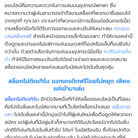
ออนไลน์คือความสะดวกในการเล่นบนอุปกรณ์พกพา ซึ่ง
หมายความว่าผู้เล่นสามารถเข้าถึงเกมสล็อตที่พวกเขาชื่นชอบได้
จากทุกที่ ทุกเวลา ตราบเท่าที่พวกเขามีการเชื่อมต่ออินเทอร์เน็ต
เกมสล็อตมือถือได้รับการออกแบบและปรับให้เหมาะสม
ทดลอง
เล่นสล็อตฟรี
สำหรับหน้าจอขนาดเล็กโดยเฉพาะ ทำให้เกมเหล่านี้
ดึงดูดและน่ามองไม่แพ้การเล่นบนเดสก์ท็อปหรือแล็ปท็อปยิ่งไป
กว่านั้น ด้วยตัวเลือกในการเล่นบนอุปกรณ์มือถือ
คาสิโนค่ายชั้น
นำ
ทำให้มีโอกาสชนะเงินจริงได้อย่างง่ายดายและสะดวกสบาย
สล็อตออนไลน์หลายแห่งเสนอโบนัสและโปรโมชั่นสุดคุ้ม
สล็อตไม่ติดเทิร์น แจกเครดิตฟรีโดยไม่หยุด เพียง
แค่เข้ามาเล่น
สล็อตไม่ติดเทิร์น
อีกปัจจัยหนึ่งที่ทำให้สล็อตออนไลน์เป็นที่นิยม
คือโปรโมชั่นและโบนัสมากมายที่เว็บไซต์สล็อตนำเสนอ
สล็อตวอ
เลท
โปรโมชั่นเหล่านี้มักมุ่งเป้าไปที่ผู้เล่นใหม่เพื่อดึงดูดให้พวกเขา
สมัคร แต่ผู้เล่นที่มีอยู่แล้วก็สามารถได้รับประโยชน์จากโปรโมชั่น
ปกติได้เช่นกันโปรโมชั่นทั่วไป ได้แก่ โบนัสต้อนรับ ซึ่งโดยปกติจะ
เกี่ยวข้องกับโบนัสเงินฝากที่ตรงกัน โบนัสไม่ต้องฝากเงินที่ให้