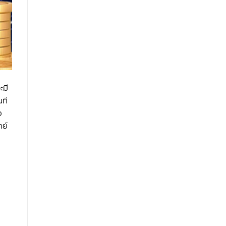
ะมี
นที
ง
ทย์