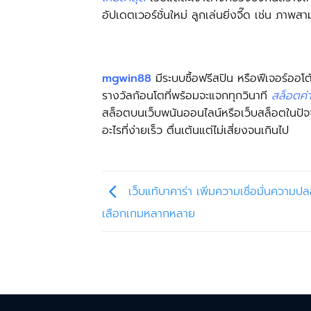
อัปเดตเวอร์ชั่นใหม่ ลูกเล่นยิ่งจี๊ด เช่น ภาพสา
mgwin88
มีระบบซื้อฟรีสปิน หรือฟีเจอร์ออโต
รางวัลก้อนโตที่พร้อมจะแจกทุกวินาที
สล็อตค่า
สล็อตบนเว็บพนันออนไลน์หรือเว็บสล็อตในปัจจุบ
อะไรที่ง่ายเร็ว ตื่นเต้นแต่ไม่เสี่ยงจนเกินไป
เว็บแท้บาคาร่า เพิ่มความเชื่อมั่นความป
เลือกเกมหลากหลาย