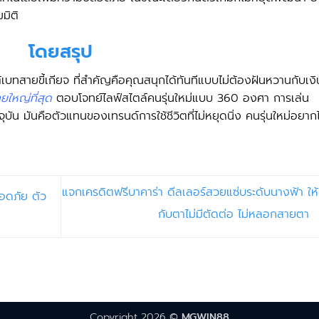
มมิติ
โดยสรุป
้เบทสายขี้เกียจ ที่สำคัญคือคุณสนุกได้ทันทีแบบไม่ต้องฝันหวานกับเงิ
ยใหญ่ที่สุด
ตอบโจทย์ไลฟ์สไตล์คนรุ่นใหม่แบบ 360 องศา การเล่น
ัน มันคือตัวแทนของเทรนด์การใช้ชีวิตที่ไม่หยุดนิ่ง คนรุ่นใหม่อยากไ
แจกเครดิตฟรีบาคาร่า ดีลเลอร์สวยแซ่บระดับนางฟ้า ให้
ลอดภัย ตัว
กับตาไม่มีตัดต่อ ไม่หลอกสายตา
Copyright 2026 ©
MGWIN88