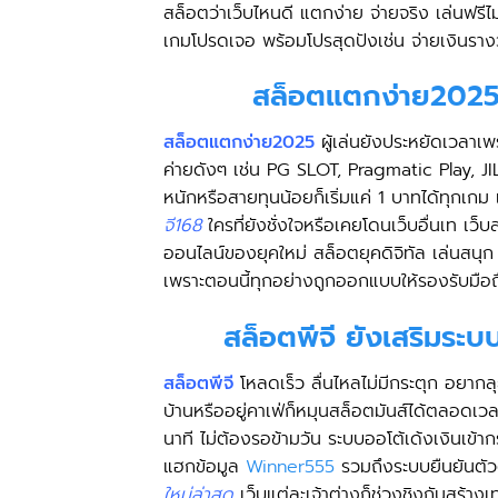
สล็อตว่าเว็บไหนดี แตกง่าย จ่ายจริง เล่นฟรี
เกมโปรดเจอ พร้อมโปรสุดปังเช่น จ่ายเงินรา
สล็อตแตกง่าย2025 คว
สล็อตแตกง่าย2025
ผู้เล่นยังประหยัดเวลาเ
ค่ายดังๆ เช่น PG SLOT, Pragmatic Play, J
หนักหรือสายทุนน้อยก็เริ่มแค่ 1 บาทได้ทุก
จี168
ใครที่ยังชั่งใจหรือเคยโดนเว็บอื่นเท เว็
ออนไลน์ของยุคใหม่ สล็อตยุคดิจิทัล เล่นสนุก 
เพราะตอนนี้ทุกอย่างถูกออกแบบให้รองรับมือ
สล็อตพีจี ยังเสริมระบบ
สล็อตพีจี
โหลดเร็ว ลื่นไหลไม่มีกระตุก อยากลุยเ
บ้านหรืออยู่คาเฟ่ก็หมุนสล็อตมันส์ได้ตลอดเว
นาที ไม่ต้องรอข้ามวัน ระบบออโต้เด้งเงินเข้ากร
แฮกข้อมูล
Winner555
รวมถึงระบบยืนยันตัว
ใหม่ล่าสุด
เว็บแต่ละเจ้าต่างก็ช่วงชิงกันสร้า