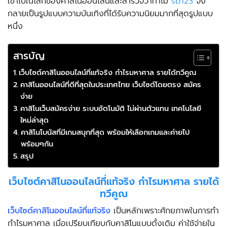
เข้าไปในโลกของคาสิโนออนไลน์และสำรวจว่าทำไม
sb123
จึง
กลายเป็นรูปแบบความบันเทิงที่ได้รับความนิยมมากที่สุดรูปแบบ
หนึ่ง
สารบัญ
เว็บไซต์คาสิโนออนไลน์ที่แท้จริง กำไรมหาศาล รายได้ทวีคูณ
คาสิโนออนไลน์ที่ดีที่สุดในประเทศไทย เว็บไซต์โดยตรง สมัคร
ง่าย
คาสิโนเว็บสมัครง่าย ระบบอัตโนมัติ ไม่ผ่านตัวแทน เทคโนโลยี
ใหม่ล่าสุด
คาสิโนโบนัสที่มีเกมสนุกที่สุด พร้อมให้เลือกเกมและค่ายไป
พร้อมๆกัน
สรุป
เว็บไซต์คาสิโนออนไลน์ที่แท้จริง กำไรมหาศาล รายได้
ทวีคูณ
เว็บไซต์คาสิโนออนไลน์ที่แท้จริง
เป็นหลักเพราะศักยภาพในการทำ
กำไรมหาศาล เมื่อเปรียบเทียบกับคาสิโนแบบดั้งเดิม ค่าใช้จ่ายใน