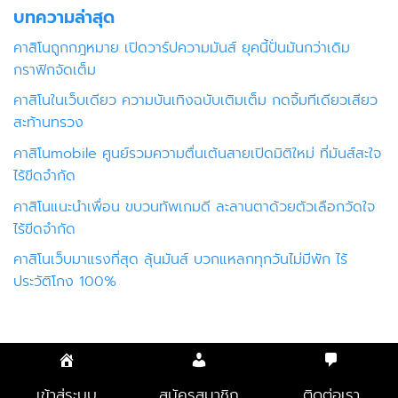
บทความล่าสุด
คาสิโนถูกกฎหมาย เปิดวาร์ปความมันส์ ยุคนี้ปั่นมันกว่าเดิม
กราฟิกจัดเต็ม
คาสิโนในเว็บเดียว ความบันเทิงฉบับเติมเต็ม กดจิ้มทีเดียวเสียว
สะท้านทรวง
คาสิโนmobile ศูนย์รวมความตื่นเต้นสายเปิดมิติใหม่ ที่มันส์สะใจ
ไร้ขีดจำกัด
คาสิโนแนะนำเพื่อน ขบวนทัพเกมดี ละลานตาด้วยตัวเลือกวัดใจ
ไร้ขีดจำกัด
คาสิโนเว็บมาแรงที่สุด ลุ้นมันส์ บวกแหลกทุกวันไม่มีพัก ไร้
ประวัติโกง 100%
Copyright 2026 ©
MGWIN88
เข้าสู่ระบบ
สมัครสมาชิก
ติดต่อเรา