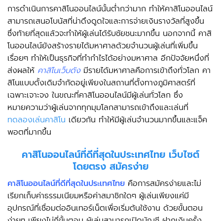
การดำเนินการคาสิโนออนไลน์นั้นต่ำกว่ามาก ทำให้คาสิโนออนไลน์
สามารถเสนอโบนัสที่น่าดึงดูดใจและการจ่ายเงินรางวัลที่สูงขึ้น
ซึ่งท้ายที่สุดแล้วจะทำให้ผู้เล่นได้รับชัยชนะมากขึ้น นอกจากนี้ คาสิ
โนออนไลน์ยังสร้างรายได้มหาศาลด้วยจำนวนผู้เล่นที่เพิ่มขึ้น
เรื่อยๆ ทำให้เป็นธุรกิจที่ทำกำไรได้อย่างมหาศาล อีกปัจจัยหนึ่งที่
ส่งผลให้
คาสิโนเว็บดัง
มีรายได้มหาศาลคือการเข้าถึงทั่วโลก คา
สิโนแบบดั้งเดิมจำกัดอยู่เพียงในสถานที่ตั้งทางภูมิศาสตร์ที่
เฉพาะเจาะจง ในขณะที่คาสิโนออนไลน์มีผู้เล่นทั่วโลก ซึ่ง
หมายความว่าผู้เล่นจากทุกมุมโลกสามารถเข้าถึงและเล่นที่
ทดลองเล่นคาสิโน
เดียวกัน ทำให้มีผู้เล่นจำนวนมากขึ้นและแจ็ค
พอตที่มากขึ้น
คาสิโนออนไลน์ที่ดีที่สุดในประเทศไทย เว็บไซต์
โดยตรง สมัครง่าย
คาสิโนออนไลน์ที่ดีที่สุดในประเทศไทย
คือการสมัครง่ายและไม่
เรียกเก็บค่าธรรมเนียมหรือค่าสมาชิกใดๆ ผู้เล่นเพียงแค่มี
อุปกรณ์ที่เชื่อมต่ออินเทอร์เน็ตเพื่อเริ่มต้นใช้งาน ด้วยขั้นตอน
ง่ายๆ เพียงไม่กี่ขั้นตอน ผู้เล่นสามารถเปิดบัญชี ฝากเงินครั้ง