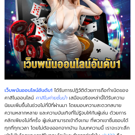
เว็บพนันออนไลน์อันดับ1
ได้รับการปฏิวัติด้วยการถือกำเนิดของ
คาสิโนออนไลน์
คาสิโนค่ายชั้นนำ
เสมือนจริงเหล่านี้ได้รับความ
นิยมเพิ่มขึ้นในช่วงไม่กี่ปีที่ผ่านมา โดยมอบความสะดวกสบาย
ความหลากหลาย และความบันเทิงที่ไม่รู้จบให้กับผู้เล่น ด้วยการ
คลิกเพียงไม่กี่ครั้ง ผู้เล่นสามารถเข้าถึงเกม ที่พวกเขาชื่นชอบได้
ทุกที่ทุกเวลา โดยไม่ต้องออกจากบ้าน ในบทความนี้ เราจะเจาะลึก