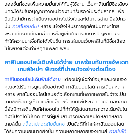
สองชั้นที่ช่วยเพิ่มความมั่นใจให้กับผู้ใช้งาน เว็บคาสิโนที่มีชื่อเสียง
มักจะได้รับใบอนุญาตจากหน่วยงานที่รับรองในระดับสากล เพื่อ
ยืนยันว่ามีการดำเนินงานอย่างโปร่งใสและได้มาตรฐาน ยิ่งไปกว่า
นั้น
คาสิโนอันดับ1
หลายแห่งยังให้บริการลูกค้าเป็นภาษาไทย
พร้อมทีมงานที่คอยช่วยเหลือผู้เล่นในการจัดการปัญหาต่างๆ
ทำให้ความน่าเชื่อถือได้เพิ่มขึ้น การเล่นบนเว็บคาสิโนที่มีชื่อเสียง
ไม่เพียงแต่จะทำให้คุณเพลิดเพลิน
คาสิโนออนไลน์เดิมพันได้ง่าย มาพร้อมกับการอัพเดท
เกมส์ใหม่ๆ ฟีเจอร์ที่น่าสนใจอย่างต่อเนื่อง
คาสิโนออนไลน์เดิมพันได้ง่าย
แต่ยังมีอุ่นใจว่าข้อมูลและเงินของ
คุณจะได้รับการดูแลเป็นอย่างดี คาสิโนออนไลน์ การเลือกหลาก
หลาย คาสิโนออนไลน์เสนอตัวเลือกเกมที่หลากหลายไม่ว่าจะเป็น
เกมส์สล็อต รูเล็ต แบล็คแจ็ค หรือเกมไพ่ประเภทต่างๆ นอกจาก
นี้ยังมีการเดิมพันกีฬาออนไลน์ที่ทำให้ผู้เล่นสามารถวางเดิมพันใน
กีฬาโปรดได้ไม่ยาก การที่ผู้เล่นสามารถเลือกเล่นได้หลากหลาย
เกมส์นั้น
สล็อตปลอดภัยมั่นคง
เป็นข้อดีที่ทำให้คาสิโนออนไลน์
ได้รับความนิยมมากยิ่งขึ้น ความหลากหลายของเกมส์
คาสิโนได้