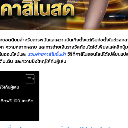
กยอดนิยมสำหรับการพนันและความบันเทิงตั้งแต่เริ่มก่อตั้งในช่วงกล
ความหลากหลาย และการจ่ายเงินรางวัลก้อนโตได้เพียงแค่คลิกปุ่ม
สิโนออนไลน์และ
รวมค่ายคาสิโนชั้นนำ
วิธีที่คาสิโนออนไลน์ได้เปลี่ยนแป
ต้น และความยิ่งใหญ่ให้กับผู้เล่น
ห้กับผู้เล่น
ครดิตฟรี 100 เครดิต