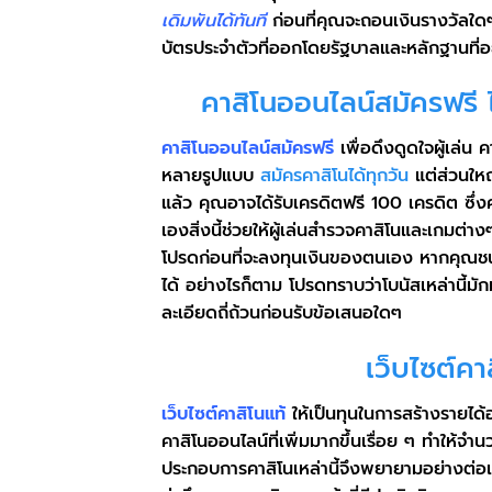
เดิมพันได้ทันที
ก่อนที่คุณจะถอนเงินรางวัลใด
บัตรประจำตัวที่ออกโดยรัฐบาลและหลักฐานที่อย
คาสิโนออนไลน์สมัครฟรี ไ
คาสิโนออนไลน์สมัครฟรี
เพื่อดึงดูดใจผู้เล่น 
หลายรูปแบบ
สมัครคาสิโนได้ทุกวัน
แต่ส่วนใหญ
แล้ว คุณอาจได้รับเครดิตฟรี 100 เครดิต ซึ่
เองสิ่งนี้ช่วยให้ผู้เล่นสำรวจคาสิโนและเกมต
โปรดก่อนที่จะลงทุนเงินของตนเอง หากคุณชนะโ
ได้ อย่างไรก็ตาม โปรดทราบว่าโบนัสเหล่านี้ม
ละเอียดถี่ถ้วนก่อนรับข้อเสนอใดๆ
เว็บไซต์คา
เว็บไซต์คาสิโนแท้
ให้เป็นทุนในการสร้างรายได
คาสิโนออนไลน์ที่เพิ่มมากขึ้นเรื่อย ๆ ทำให้จำนวน
ประกอบการคาสิโนเหล่านี้จึงพยายามอย่างต่อเ