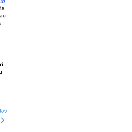
ได้
ดีล
ือน
ะ
มี
น
ต้อง