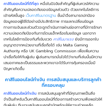
คาสิโนออนไลน์ที่ดีที่สุด
หนึ่งในปัจจัยสำคัญที่ผู้เล่นควรให้ความ
สำคัญคือความปลอดภัยของข้อมูลส่วนตัว ด้วยเทคโนโลยีการ
เข้ารหัสขั้นสูง
เว็บคาสิโนมาตรฐาน
ชั้นนำจึงสามารถปกป้อง
ข้อมูลของผู้ใช้ได้อย่างมีประสิทธิภาพ การแลกเปลี่ยนข้อมูล
ทางการเงินและส่วนตัวจะถูกดำเนินการผ่านช่องทางที่มีการรักษา
ความปลอดภัยป้องกันการโดนแฮ็กหรือขโมยข้อมูล นอกจาก
เทคโนโลยีการป้องกันที่เข้มงวด
คาสิโนมาแรง
ยังมีการออกใบ
อนุญาตจากหน่วยงานที่เชื่อถือได้ เช่น Malta Gaming
Authority หรือ UK Gambling Commission เพื่อเพิ่มความ
น่าเชื่อถือให้กับผู้เล่น ผู้เล่นสามารถมั่นใจได้ว่าเกมที่เล่นนั้นมีความ
เสมอภาคและเป็นธรรมและพวกเขาจะได้รับการคุ้มครองเมื่อมี
ปัญหาเกิดขึ้น
คาสิโนออนไลน์ทำเงิน การสนับสนุนและบริการลูกค้า
ที่ครอบคลุม
คาสิโนออนไลน์ทำเงิน
การสนับสนุนลูกค้าที่มีคุณภาพเป็นสิ่ง
จำเป็นสำหรับเว็บคาสิโนออนไลน์ที่ต้องการสร้างความพึงพอใจให้
กับผู้เล่น ทีมงานสนับสนุนลูกค้ามักพร้อมให้ความช่วยเหลือ