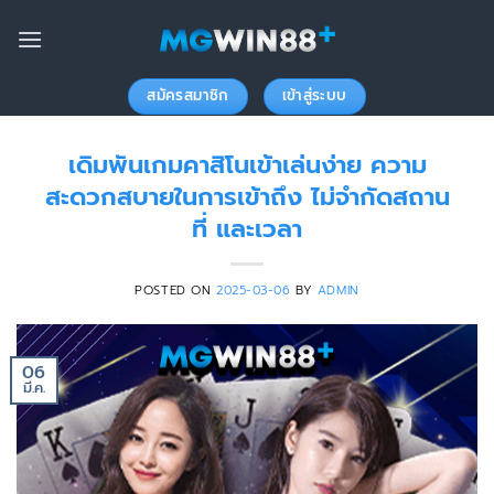
ข้าม
ไป
ยัง
เนื้อหา
สมัครสมาชิก
เข้าสู่ระบบ
เดิมพันเกมคาสิโนเข้าเล่นง่าย ความ
สะดวกสบายในการเข้าถึง ไม่จำกัดสถาน
ที่ และเวลา
POSTED ON
2025-03-06
BY
ADMIN
06
มี.ค.