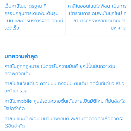
เว็บคาสิโนมาตรฐาน ที่
คาสิโนออนไลน์ไลฟ์สด เป็นการ
ครอบคลุมการเดิมพันเต็มรูป
เข้าร่วมการเดิมพันในยุคใหม่ ที่
แบบ และการบริการฝาก-ถอนที่
สามารถสร้างรายได้มากมาย
รวดเร็ว
มหาศาล
บทความล่าสุด
คาสิโนถูกกฎหมาย เปิดวาร์ปความมันส์ ยุคนี้ปั่นมันกว่าเดิม
กราฟิกจัดเต็ม
คาสิโนในเว็บเดียว ความบันเทิงฉบับเติมเต็ม กดจิ้มทีเดียวเสียว
สะท้านทรวง
คาสิโนmobile ศูนย์รวมความตื่นเต้นสายเปิดมิติใหม่ ที่มันส์สะใจ
ไร้ขีดจำกัด
คาสิโนแนะนำเพื่อน ขบวนทัพเกมดี ละลานตาด้วยตัวเลือกวัดใจ
ไร้ขีดจำกัด