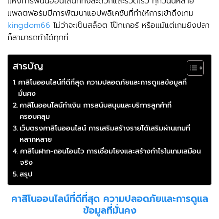
แห่งการพนันออนไลน์ที่ทั้งสะดวกและรวดเร็ว ทุกวันนี้หลาย
แพลตฟอร์มมีการพัฒนาแอปพลิเคชันที่ทำให้การเข้าถึงเกม
kingdom66
ไม่ว่าจะเป็นสล็อต โป๊กเกอร์ หรือแม้แต่เกมยิงปลา
ก็สามารถทำได้ทุกที่
สารบัญ
คาสิโนออนไลน์ที่ดีที่สุด ความปลอดภัยและการดูแลข้อมูลที่
มั่นคง
คาสิโนออนไลน์ทำเงิน การสนับสนุนและบริการลูกค้าที่
ครอบคลุม
เว็บตรงคาสิโนออนไลน์ การเสริมสร้างรายได้เสริมผ่านเกมที่
หลากหลาย
คาสิโนฝาก-ถอนโอนไว การเชื่อมโยงและสร้างกำไรในเกมเสมือน
จริง
สรุป
คาสิโนออนไลน์ที่ดีที่สุด ความปลอดภัยและการดูแล
ข้อมูลที่มั่นคง