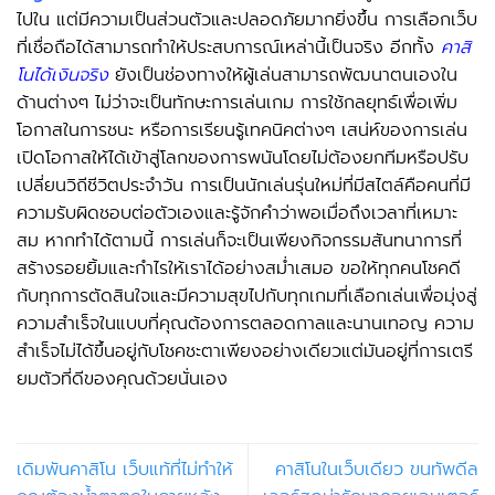
ไปใน แต่มีความเป็นส่วนตัวและปลอดภัยมากยิ่งขึ้น การเลือกเว็บ
ที่เชื่อถือได้สามารถทำให้ประสบการณ์เหล่านี้เป็นจริง อีกทั้ง
คาสิ
โนได้เงินจริง
ยังเป็นช่องทางให้ผู้เล่นสามารถพัฒนาตนเองใน
ด้านต่างๆ ไม่ว่าจะเป็นทักษะการเล่นเกม การใช้กลยุทธ์เพื่อเพิ่ม
โอกาสในการชนะ หรือการเรียนรู้เทคนิคต่างๆ เสน่ห์ของการเล่น
เปิดโอกาสให้ได้เข้าสู่โลกของการพนันโดยไม่ต้องยกทีมหรือปรับ
เปลี่ยนวิถีชีวิตประจำวัน การเป็นนักเล่นรุ่นใหม่ที่มีสไตล์คือคนที่มี
ความรับผิดชอบต่อตัวเองและรู้จักคำว่าพอเมื่อถึงเวลาที่เหมาะ
สม หากทำได้ตามนี้ การเล่นก็จะเป็นเพียงกิจกรรมสันทนาการที่
สร้างรอยยิ้มและกำไรให้เราได้อย่างสม่ำเสมอ ขอให้ทุกคนโชคดี
กับทุกการตัดสินใจและมีความสุขไปกับทุกเกมที่เลือกเล่นเพื่อมุ่งสู่
ความสำเร็จในแบบที่คุณต้องการตลอดกาลและนานเทอญ ความ
สำเร็จไม่ได้ขึ้นอยู่กับโชคชะตาเพียงอย่างเดียวแต่มันอยู่ที่การเตรี
ยมตัวที่ดีของคุณด้วยนั่นเอง
เดิมพันคาสิโน เว็บแท้ที่ไม่ทำให้
คาสิโนในเว็บเดียว ขนทัพดีล