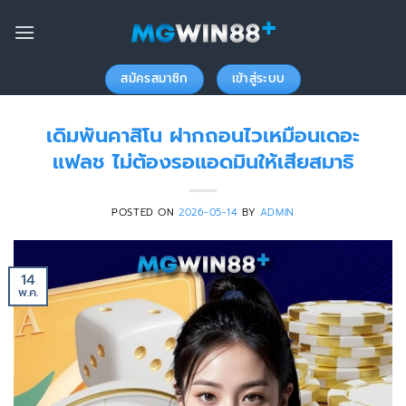
ข้าม
ไป
ยัง
เนื้อหา
สมัครสมาชิก
เข้าสู่ระบบ
เดิมพันคาสิโน ฝากถอนไวเหมือนเดอะ
แฟลช ไม่ต้องรอแอดมินให้เสียสมาธิ
POSTED ON
2026-05-14
BY
ADMIN
14
พ.ค.