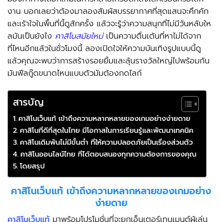
งาน บอกเลยว่าต้องมาลองสัมผัสบรรยากาศที่สุดแสนจะคึกคัก
และเร้าใจในพื้นที่นี้ดูสักครั้ง แล้วจะรู้ว่าความสนุกที่ไม่มีวันหลับให
ลมันเป็นยังไง
คาสิโนสมัยใหม่
เป็นความตื่นเต้นที่หาไม่ได้จาก
ที่ไหนอีกแล้วในชั่วโมงนี้ ลองเปิดใจให้ความบันเทิงรูปแบบนี้ดู
แล้วคุณจะพบว่าการสร้างรอยยิ้มและลุ้นรางวัลใหญ่ไปพร้อมกัน
มันฟีลกู๊ดขนาดไหนแบบตัวมัมต้องกดไลก์
สารบัญ
คาสิโนเว็บแท้ เข้าถึงความหลากหลายของเกมอย่างง่ายดาย
คาสิโนที่ดีที่สุดในไทย มีโอกาสในการเรียนรู้และพัฒนาเทคนิค
คาสิโนเดิมพันไม่มีขั้นต่ำ ที่ให้ความปลอดภัยเป็นเรื่องส่วนตัว
คาสิโนออนไลน์ไทย ที่ได้ตอบสนองทุกความต้องการของคุณ
โดยสรุป
คาสิโนเว็บแท้ เข้าถึงความหลากหลายของเกมอย่าง
ง่ายดาย
คาสิโนเว็บแท้
มาพร้อมโปรโมชั่นที่จะยกเอ็นเตอร์เทนเมนต์ผู้เล่น