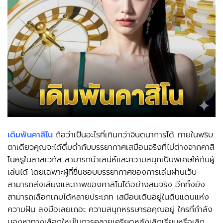
เดิมพันคาสิโน
ถือว่าเป็นอะไรที่เกินกว่าจินตนาการได้ ภายในพริบ
ตาเดียวคุณจะได้ดื่มด่ำกับบรรยากาศเสมือนจริงที่ไม่ต่างจากคาสิ
โนหรูในลาสเวกัส สามารถนำเสน่ห์และความสนุกเป็นพิเศษให้กับผู้
เล่นได้ โดยเฉพาะผู้ที่ชื่นชอบบรรยากาศของการเล่นผ่านเว็บ
สามารถส่งเสียงและภาพของคาสิโนได้อย่างสมจริง อีกทั้งยัง
สามารถเลือกเกมได้หลายประเภท เสมือนเดินอยู่ในดินแดนแห่ง
ความฝัน ลงมือเลยเถอะ ความสนุกหรรษารอคุณอยู่ ใครที่กำลัง
มองหาทางเลือกใหม่ในการคลายเครียดหลังเลิกเรียนหรือเลิก