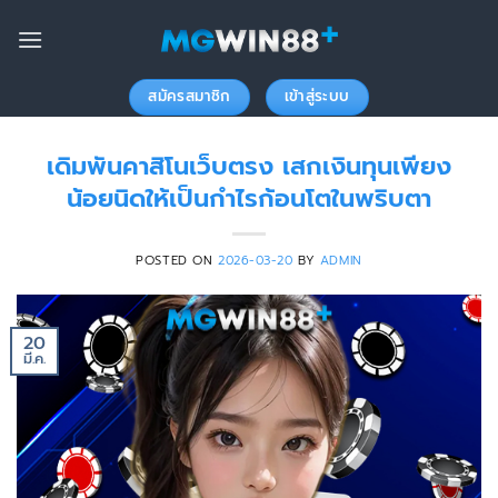
ข้าม
ไป
ยัง
เนื้อหา
สมัครสมาชิก
เข้าสู่ระบบ
เดิมพันคาสิโนเว็บตรง เสกเงินทุนเพียง
น้อยนิดให้เป็นกำไรก้อนโตในพริบตา
POSTED ON
2026-03-20
BY
ADMIN
20
มี.ค.