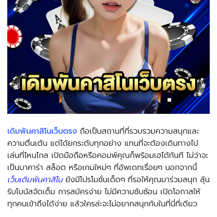
เดิมพันคาสิโนเว็บตรง
ถือเป็นสถานที่ที่รวบรวมความสนุกและ
ความตื่นเต้น แต่ได้ยกระดับทุกอย่าง แทนที่จะต้องเดินทางไป
เล่นที่ไหนไกล เปิดมือถือหรือคอมพ์คุณก็พร้อมเฮได้ทันที ไม่ว่าจะ
เป็นบาคาร่า สล็อต หรือเกมใหม่ๆ ที่อัพเดทเรื่อยๆ นอกจากนี้
เว็บเดิมพันคาสิโน
ยังมีโปรโมชั่นเด็ดๆ ที่รอให้คุณมาร่วมสนุก ลุ้น
รับโบนัสจัดเต็ม การสมัครง่าย ไม่มีความซับซ้อน เปิดโอกาสให้
ทุกคนเข้าถึงได้ง่าย แล้วใครล่ะจะไม่อยากสนุกกับในที่นี่ที่เดียว