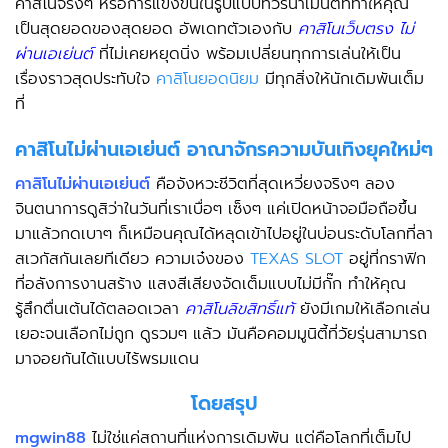
คาสิโนจริงๆ หรือการแข่งขันในรูปแบบทัวร์นาเมนต์ที่ท้าให้คุณ
เป็นสุดยอดของสุดยอด อัพเดทตัวเองกับ
คาสิโนเว็บตรง ไม่
ผ่านเอเย่นต์
ที่ไม่เคยหยุดนิ่ง พร้อมเปลี่ยนทุกการเล่นให้เป็น
เรื่องราวสุดประทับใจ
คาสิโนยอดนิยม
มีทุกสิ่งให้นักเดิมพันเต็ม
ที่
คาสิโนไม่ผ่านเอเย่นต์
อาณาจักรความบันเทิงยุคใหม่ๆ
คาสิโนไม่ผ่านเอเย่นต์
คือจังหวะชีวิตที่สุดเหวี่ยงจริงๆ ลอง
จินตนาการดูสิว่าในวันที่เราเบื่อๆ เซ็งๆ แค่เปิดหน้าจอมือถือขึ้น
มาแล้วกดเบาๆ ก็เหมือนคุณได้หลุดเข้าไปอยู่ในบ่อนระดับโลกที่ลา
สเวกัสกันเลยทีเดียว ความเจ๋งของ
TEXAS SLOT
อยู่ที่กราฟิก
ที่อลังการงานสร้าง แสงสีเสียงจัดเต็มแบบไม่มีกั๊ก ทำให้คุณ
รู้สึกตื่นเต้นได้ตลอดเวลา
คาสิโนลิขสิทธิ์แท้
ยังมีเกมให้เลือกเล่น
เยอะจนเลือกไม่ถูก ดูรวมๆ แล้ว มันคือคอมมูนิตี้ที่วัยรุ่นสามารถ
มาจอยกันได้แบบไร้พรมแดน
โดยสรุป
mgwin88
ไม่ใช่แค่สถานที่แห่งการเดิมพัน แต่คือโลกที่เต็มไป