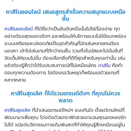
คาสิโนออนไลน์ เสนอ
สูตรสำเร็จความสนุกแบบเหนือ
ชั้น
คาสิโนออนไลน์
ที่ได้ชื่อว่าเป็นอันดับหนึ่งนั้นไม่ใช่เรื่องง่าย ทุก
อย่างต้องสุดยอดจริงๆ และพร้อมให้บริการแบบไม่มีข้อบกพร่อง
ระบบเสถียรและปลอดภัยเป็นจุดสำคัญที่นักเล่นหลายคนต้อง
มองหา เข้าไปเล่นเกมที่ดีกว่าคนอื่น รวมถึงโบนัสและโปรโมชั่นที่
จัดเต็มให้แบบไม่อั้น ต้องเลือกสิ่งที่ดีที่สุดสำหรับคุณเท่านั้น เล่น
แล้วต้องรู้สึกว่าได้รับประสบการณ์ที่ไม่เหมือนใคร
คาสิโน
คือคำ
ตอบทุกความต้องการ ไม่ต้องรอวันหยุดก็พร้อมเฮด้วยเกมที่
หลากหลาย
คาสิโนสุดเลิศ ก็ได้
รวมเทรนด์ดังๆ ที่คุณไม่ควร
พลาด
คาสิโนสุดเลิศ
ที่นำเสนอเทรนด์ใหม่ๆ แบบทันใจ ตั้งแต่เกมใหม่ที่
พัฒนามาเพื่อคุณ โด่งดังด้วยกราฟิกสวยงามจนคุณอดหลงรัก
ไม่ได้ แม้แต่นวัตกรรมการเดิมพันสดที่ทำให้คุณรู้สึกเหมือนอยู่ใน