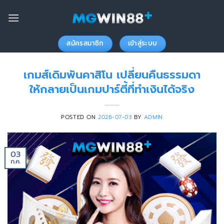
ข้าม
ไป
ยัง
เนื้อหา
สมัครสมาชิก
เข้าสู่ระบบ
เกมส์เดิมพันคาสิโน เปลี่ยนคืนธรรมดา
ให้กลายเป็นเกมปาร์ตี้ที่ทำเงินได้จริง
POSTED ON
2026-07-03
BY
ADMIN
03
ก.ค.