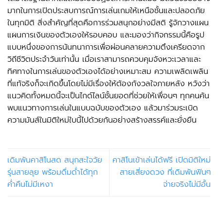
มากในการเปิดประสบการณ์การเล่นเกมให้เหนือชั้นและปลอดภัย
ในทุกมิติ สิ่งสำคัญที่สุดคือการร่วมสนุกอย่างมีสติ รู้จักวางแผน
แผนการเงินของตัวเองให้รอบคอบ และมองว่ากิจกรรมนี้คือรูป
แบบหนึ่งของการนันทนาการเพื่อผ่อนคลายความตึงเครียดจาก
วิถีชีวิตประจำวันเท่านั้น เมื่อเราสามารถควบคุมจังหวะเวลาและ
ทิศทางในการเล่นของตัวเองได้อย่างเหมาะสม ความเพลิดเพลิน
ที่แท้จริงก็จะเกิดขึ้นโดยไม่มีเรื่องให้ต้องกังวลใจภายหลัง หวังว่า
แนวคิดทั้งหมดนี้จะเป็นไกด์ไลน์ชั้นยอดที่ช่วยให้เพื่อนๆ ทุกคนค้น
พบแนวทางการเล่นในแบบฉบับของตัวเอง แล้วมาร่วมระเบิด
ความมันส์ในมิติใหม่ใบนี้ไปด้วยกันอย่างสร้างสรรค์และยั่งยืน
เดิมพันคาสิโนสด สนุกสะใจวัย
คาสิโนเข้าเล่นได้ฟรี เปิดมิติใหม่
รุ่นสายลุย พร้อมดื่มด่ำได้ทุก
สายเสี่ยงดวง ที่เดิมพันฟินๆ
ค่ำคืนไม่มีเหงา
จ่ายจริงไม่มีอั้น