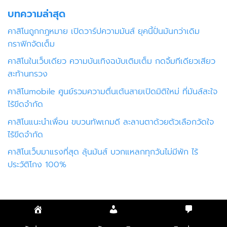
บทความล่าสุด
คาสิโนถูกกฎหมาย เปิดวาร์ปความมันส์ ยุคนี้ปั่นมันกว่าเดิม
กราฟิกจัดเต็ม
คาสิโนในเว็บเดียว ความบันเทิงฉบับเติมเต็ม กดจิ้มทีเดียวเสียว
สะท้านทรวง
คาสิโนmobile ศูนย์รวมความตื่นเต้นสายเปิดมิติใหม่ ที่มันส์สะใจ
ไร้ขีดจำกัด
คาสิโนแนะนำเพื่อน ขบวนทัพเกมดี ละลานตาด้วยตัวเลือกวัดใจ
ไร้ขีดจำกัด
คาสิโนเว็บมาแรงที่สุด ลุ้นมันส์ บวกแหลกทุกวันไม่มีพัก ไร้
ประวัติโกง 100%
Copyright 2026 ©
MGWIN88