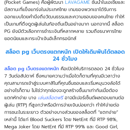
(Pocket Games) คือผู้พัฒนา
LAVAGAME
ชั้นนำในเอเชียและ
มีสถานะที่แข็งแกร่งในประเทศไทย เกมของพวกเขาได้รับการ
ออกแบบโดยคำนึงถึงวัฒนธรรมและความชอบของคนไทย ทำให้
เป็นเกมที่ดึงดูดผู้เล่นในท้องถิ่นเป็นอย่างมาก นอกจากนี้ สล็อต
PG ยังมีตัวเลือกการชำระเงินที่หลากหลาย รวมถึงธนาคารไทย
ยอดนิยมและกระเป๋าเงินอิเล็กทรอนิกส์
สล็อต pg เว็บตรงแตกหนัก เปิดให้เดิมพันได้ตลอด
24 ชั่วโมง
สล็อต pg เว็บตรงแตกหนัก
คือเปิดให้บริการตลอด 24 ชั่วโมง
7 วันต่อสัปดาห์ ซึ่งหมายความว่าเมื่อใดก็ตามที่คุณมีเวลาว่าง
คุณสามารถเข้าสู่ระบบคาสิโนที่คุณชื่นชอบและเริ่มหมุนวงล้อได้
อย่างไรก็ตาม ไม่ใช่ว่าทุกช่องจะถูกสร้างขึ้นมาเท่ากันเมื่อต้อง
แตกหักง่าย บาง
เล่นสล็อตฟรี
อาจมีเปอร์เซ็นต์ผลตอบแทนต่อ
ผู้เล่น (RTP) ที่สูงกว่าหรือมีการจ่ายเงินบ่อยกว่า ทำให้ง่ายต่อ
การชนะในระยะยาว ตัวอย่างบางส่วนของสล็อตที่ “แตกง่าย”
เหล่านี้ ได้แก่ Blood Suckers โดย NetEnt ที่มี RTP 98%,
Mega Joker โดย NetEnt ที่มี RTP 99% และ Good Girl,