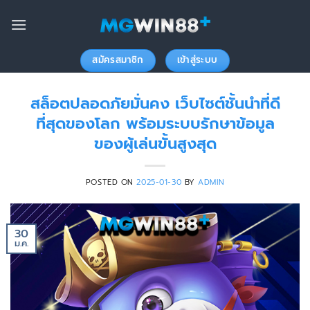
ข้าม
ไป
ยัง
เนื้อหา
สมัครสมาชิก
เข้าสู่ระบบ
สล็อตปลอดภัยมั่นคง เว็บไซต์ชั้นนำที่ดี
ที่สุดของโลก พร้อมระบบรักษาข้อมูล
ของผู้เล่นขั้นสูงสุด
POSTED ON
2025-01-30
BY
ADMIN
30
ม.ค.