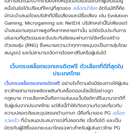
ในการชนะเนื่องจากเกมยังคงหมุนต่อไปแม้ในขณะที่ผู้เล่นไม่อยู่
หนึ่งในข้อได้เปรียบที่ใหญ่ที่สุดของ
สล็อตนำโชค
อัตโนมัติก็คือ
มักจะนำเสนอโดยบริษัทที่มีชื่อเสียงและมีชื่อเสียง เช่น Evolution
Gaming, Microgaming และ NetEnt บริษัทเหล่านี้ไม่เพียงแต่
นำเสนอเกมคุณภาพสูงที่หลากหลายเท่านั้น แต่ยังรับประกันการ
เล่นเกมที่ยุติธรรมและรับประกันชัยชนะผ่านการใช้เครื่องสร้าง
ตัวเลขสุ่ม (RNG) ซึ่งหมายความว่าทุกการหมุนจะเป็นการสุ่มโดย
สมบูรณ์ และไม่สามารถจัดการโดยคาสิโนหรือผู้เล่นได้
เว็บตรงสล็อตแจกเครดิตฟรี ตัวเลือกที่ดีที่สุดใน
ประเทศไทย
เว็บตรงสล็อตแจกเครดิตฟรี
อย่างไรก็ตามยังมีช่องทางให้ผู้เล่น
ชาวไทยสามารถเพลิดเพลินกับสล็อตออนไลน์ได้อย่างถูก
กฎหมาย ทางเลือกหนึ่งคือการเล่นบนเว็บไซต์คาสิโนนานาชาติที่
รับผู้เล่นจากประเทศไทย แต่สิ่งนี้ทำให้เกิดความกังวลเกี่ยวกับ
ความปลอดภัยและอุปสรรคด้านภาษา นี่คือที่มาของ PG
สล็อต
รวยเร็ว
ที่นำเสนอประสบการณ์ที่ปลอดภัย เชื่อถือได้ และเป็น
มิตรกับผู้ใช้ซึ่งออกแบบมาโดยเฉพาะสำหรับผู้เล่นชาวไทย PG