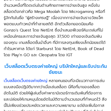
จำนวนหนึ่งที่โดดเด่นในด้านศักยภาพการจ่ายเงินสูง หนึ่งใน
สล็อตดังกล่าวคือ Mega Moolah โดย Microgaming หรือที่
รู้จักกันในชื่อ “ผู้สร้างเศรษฐี” เนื่องจากการจ่ายเงินรางวัลแจ็ค
พอตแบบก้าวหน้าที่ทำลายสถิติ อีกตัวเลือกยอดนิยมคือ
Gonzo’s Quest โดย NetEnt ซึ่งนำเสนอฟีเจอร์หิมะถล่มที่ไม่
เหมือนใครและการจ่ายเงินสูงสุด 37,500 เท่าของเงินเดิมพัน
ของคุณ เกมสล็อตชั้นนำอื่นๆ ที่มีการลงทุนเพียงเล็กน้อยแต่ได้
กำไรมหาศาล ได้แก่ Starburst โดย NetEnt, Book of Dead
โดย Play’n GO และ Cleopatra โดย IGT
เว็บสล็อตเว็บตรงค่ายใหญ่ บริษัทใหญ่และรับประกัน
ชัยชนะ
เว็บสล็อตเว็บตรงค่ายใหญ่
หลายคนชอบที่จะมีแนวทางการเล่น
แบบลงมือปฏิบัติมากกว่าเมื่อเล่นสล็อต นี่คือที่มาของสล็อต
อัตโนมัติ ช่วยให้ผู้เล่นตั้งค่าพารามิเตอร์การเดิมพันที่ต้องการ
และปล่อยให้เกมหมุนโดยอัตโนมัติตามจำนวนรอบที่กำหนดไว้ สิ่ง
นี้ไม่เพียงช่วยประหยัดเวลาและความพยายาม แต่ยังเพิ่มโอกาส