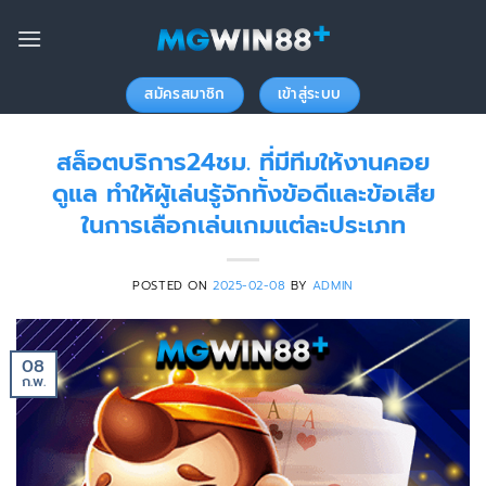
ข้าม
ไป
ยัง
เนื้อหา
สมัครสมาชิก
เข้าสู่ระบบ
สล็อตบริการ24ชม. ที่มีทีมให้งานคอย
ดูแล ทำให้ผู้เล่นรู้จักทั้งข้อดีและข้อเสีย
ในการเลือกเล่นเกมแต่ละประเภท
POSTED ON
2025-02-08
BY
ADMIN
08
ก.พ.