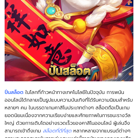
ปั่นสล็อต
ในโลกที่ก้าวหน้าทางเทคโนโลยีในปัจจุบัน การพนัน
ออนไลน์ได้กลายเป็นรูปแบบความบันเทิงที่ได้รับความนิยมสำหรับ
หลายๆ คน ในบรรดาเกมคาสิโนประเภทต่างๆ สล็อตถือเป็นเกม
ยอดนิยมเนื่องจากความเรียบง่ายและศักยภาพในการชนะรางวัล
ใหญ่ ด้วยการเติบโตอย่างรวดเร็วของคาสิโนออนไลน์ ผู้เล่นจึง
สามารถเข้าถึงเกม
สล็อตที่ดีที่สุด
หลากหลายจากแบรนด์ต่างๆ