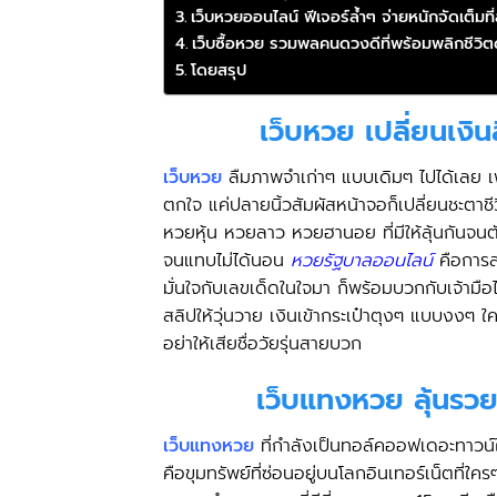
เว็บหวยออนไลน์ ฟีเจอร์ล้ำๆ จ่ายหนักจัดเต็มที
เว็บซื้อหวย รวมพลคนดวงดีที่พร้อมพลิกชีวิตด
โดยสรุป
เว็บหวย
เปลี่ยนเงิ
เว็บหวย
ลืมภาพจำเก่าๆ แบบเดิมๆ ไปได้เลย เ
ตกใจ แค่ปลายนิ้วสัมผัสหน้าจอก็เปลี่ยนชะตาชี
หวยหุ้น หวยลาว หวยฮานอย ที่มีให้ลุ้นกันจนตั
จนแทบไม่ได้นอน
หวยรัฐบาลออนไลน์
คือการล
มั่นใจกับเลขเด็ดในใจมา ก็พร้อมบวกกับเจ้ามื
สลิปให้วุ่นวาย เงินเข้ากระเป๋าตุงๆ แบบงงๆ
อย่าให้เสียชื่อวัยรุ่นสายบวก
เว็บแทงหวย
ลุ้นรว
เว็บแทงหวย
ที่กำลังเป็นทอล์คออฟเดอะทาวน์ในหม
คือขุมทรัพย์ที่ซ่อนอยู่บนโลกอินเทอร์เน็ตที่ใ