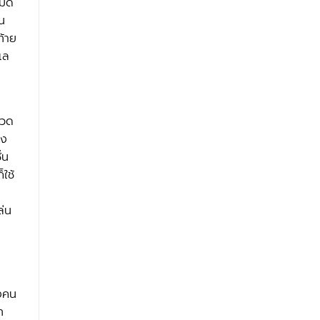
หมด
็น
ท้าย
เล
ปวด
กง
่น
ใช้
ล่น
องคน
ท