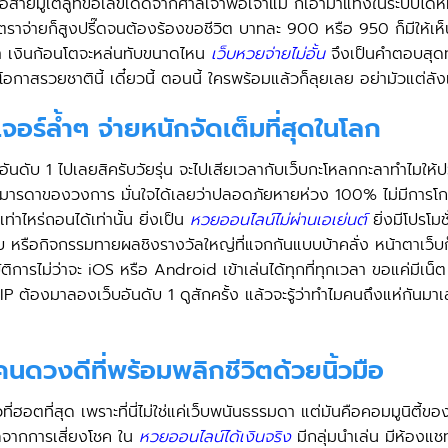
ือสายมูเตลูที่ขอเลขเด็ดจากศาลเจ้าพ่อเจ้าแม่ ก็เอามาแทงในระบบได้
ัตราจ่ายก็สูงปรี๊ดจนต้องร้องขอชีวิต บาทละ 900 หรือ 950 ก็มีให้เห
นมา เงินก้อนโตจะหล่นทับขนาดไหน
เว็บหวยจ่ายไม่อั้น
จึงเป็นคำตอบสุด
าสรวยชาตินี้ เดี๋ยวนี้ ตอนนี้ ใครพร้อมแล้วก็ลุยเลย อย่ามัวแต่ลัง
เจอร์ล้ำๆ จ่ายหนักจัดเต็มที่สุดในโลก
ว็บอันดับ 1 ไปเลยสิครับวัยรุ่น จะไปเสียเวลากับเว็บกะโหลกกะลาทำไมให้
ตัวมารดาของวงการ มั่นใจได้เลยว่าปลอดภัยหายห่วง 100% ไม่มีการโ
เท่าไหร่ถอนได้เท่านั้น ยิ่งเป็น
หวยออนไลน์ไม่ผ่านเอเย่นต์
ยิ่งมีโปรโมชั
บ หรือกิจกรรมทายผลชิงรางวัลใหญ่ที่แจกกันแบบบ้าคลั่ง หน้าตาเว็บก็
ติการไม่ว่าจะ iOS หรือ Android เข้าเล่นได้ทุกที่ทุกเวลา ขอแค่มีเน็ต
 ต้องมาลองเว็บอันดับ 1 ดูสักครั้ง แล้วจะรู้ว่าทำไมคนถึงแห่กันมาเ
ดวงดีที่พร้อมพลิกชีวิตด้วยนิ้วมือ
วที่ฮอตที่สุด เพราะที่นี่ไม่ใช่แค่เว็บพนันธรรมดา แต่มันคือคอมมูนิตี้ข
วัลจากการเสี่ยงโชค ใน
หวยออนไลน์ได้เงินจริง
มีกลุ่มนำเล่น มีห้องแช