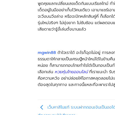
พูดคุยแลกเปลี่ยนเลขเด็ดกันแบบเรียลไทม์ ทำให
เด็ดอยู่ในมืออย่าเก็บไว้คนเดียว เอามาแชร์เ
จะวิ่งบนวิ่งล่าง หรือจะปักหลักสิบคู่คี่ ก็เล
รุ่นใหม่จริงๆ ไม่ยุ่งยาก ไม่ซับซ้อน แต่ผลตอบ
เสียดายว่ารู้งี้เล่นตั้งนานแล้ว
mgwin88
ถ้าใจเราได้ อะไรก็ฉุดไม่อยู่ การลง
ธรรมดาให้กลายเป็นเศรษฐีหน้าใหม่ได้ในข้ามค
หน่อย ก็สามารถกอบโกยกำไรได้เป็นกอบเป็นกำ 
เลือกเล่น
หวยหุ้นไทยออนไลน์
ที่เราแนะนำ รั
คือความหวัง อย่าปล่อยให้โอกาสหลุดลอยไปเปล่า
ต้องสุดในทุกทาง และทางนี้แหละที่จะพาเราไปสู
เว็บคาสิโนแท้ ระบบฝากถอนเงินเป็นออโต้ท