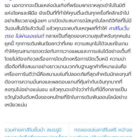
รอ นอกจากจะเป็นแหล่งบันเทิงที่พร้อมพาเราหลุดเข้าไปในมิติ
แห่งโชคและฝีมือ ยังเป็นที่ที่ทำให้คุณตื่นเต้นทุกครั้งที่คลิกเข้าไป
อย่าเสียเวลาอยู่เฉยๆ มาเปิดประสบการณ์สนุกในโลกดิจิทัลที่ไม่มี
วันจบสิ้นได้แล้ววันนี้ แล้วคุณจะพบกับเหตุผลที่ทำให้
คาสิโนเว็บ
ตรง ไม่ผ่านเอเย่นต์
กลายเป็นที่สุดของความสุขสำหรับทุกคนใน
ยุคนี้ ทุกการเดิมพันเรียลกว่าที่เคย ความสนุกไม่ได้จบแค่ในเกม
ทำให้คุณสามารถจดจ่อกับการวางแผนและการเล่นได้อย่างเต็มที่
โดยไม่ต้องกังวลเรื่องการโดนโกงหรือการปิดเว็บหนี ความน่า
เชื่อถือที่สั่งสมมาอย่างยาวนานบวกกับฐานลูกค้าที่หนาแน่นคือ
เครื่องการันตีว่านี่คือสนามเล่นที่ปลอดภัยที่สุดสำหรับนักลงทุนที่
ต้องการความมั่นคงและผลตอบแทนที่คุ้มค่ากับเงินทุกบาทที่
ลงทุนไปอย่างแน่นอน แล้วคุณจะเข้าใจว่าทำไมที่นี่ถึงกลายเป็น
ขวัญใจอันดับหนึ่งของคนไทยที่รักในการเดิมพันออนไลน์อย่าง
เหนียวแน่น
รวมค่ายคาสิโนชั้นนำ สมรภูมิ
ทดลองเล่นคาสิโนฟรี หน้าจอ