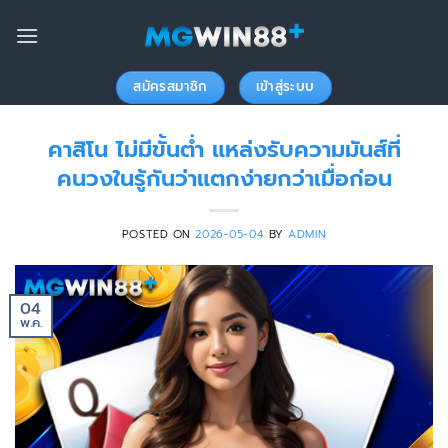
ข้าม
ไป
ยัง
เนื้อหา
สมัครสมาชิก
เข้าสู่ระบบ
คาสิโน ไม่มีขั้นต่ำ แหล่งรับความมันส์ที่
คนวงในรู้กันว่าแตกง่ายกว่าเมื่อก่อน
POSTED ON
2026-05-04
BY
ADMIN
04
พ.ค.