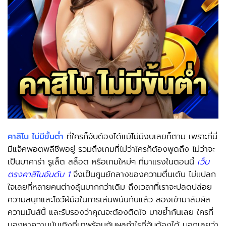
คาสิโน ไม่มีขั้นต่ำ
ที่ใครก็จับต้องได้แม้ไม่มีงบเลยก็ตาม เพราะที่นี่
มีแจ็คพอตพลีชีพอยู่ รวมถึงเกมที่ไม่ว่าใครก็ต้องพูดถึง ไม่ว่าจะ
เป็นบาคาร่า รูเล็ต สล็อต หรือเกมใหม่ๆ ที่มาแรงในตอนนี้
เว็บ
ตรงคาสิโนอันดับ 1
จึงเป็นศูนย์กลางของความตื่นเต้น ไม่แปลก
ใจเลยที่หลายคนต่างลุ้นมากกว่าเดิม ถึงเวลาที่เราจะปลดปล่อย
ความสนุกและโชว์ฝีมือในการเล่นพนันกันแล้ว ลองเข้ามาสัมผัส
ความมันส์นี้ และรับรองว่าคุณจะต้องติดใจ มาขย้ำกันเลย ใครที่
มองหาความบันเทิงที่มาพร้อมกับผลกำไรที่จับต้องได้ บอกเลยว่า