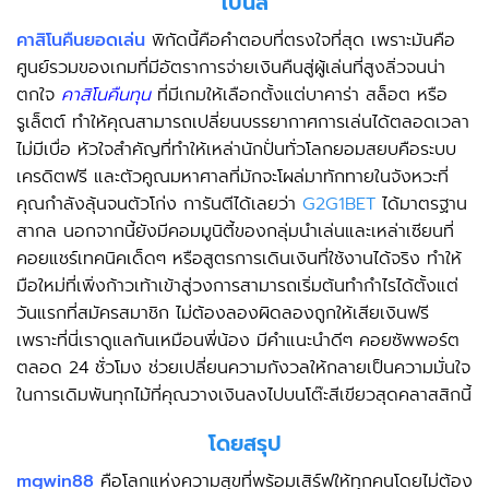
โบนัส
คาสิโนคืนยอดเล่น
พิกัดนี้คือคำตอบที่ตรงใจที่สุด เพราะมันคือ
ศูนย์รวมของเกมที่มีอัตราการจ่ายเงินคืนสู่ผู้เล่นที่สูงลิ่วจนน่า
ตกใจ
คาสิโนคืนทุน
ที่มีเกมให้เลือกตั้งแต่บาคาร่า สล็อต หรือ
รูเล็ตต์ ทำให้คุณสามารถเปลี่ยนบรรยากาศการเล่นได้ตลอดเวลา
ไม่มีเบื่อ หัวใจสำคัญที่ทำให้เหล่านักปั่นทั่วโลกยอมสยบคือระบบ
เครดิตฟรี และตัวคูณมหาศาลที่มักจะโผล่มาทักทายในจังหวะที่
คุณกำลังลุ้นจนตัวโก่ง การันตีได้เลยว่า
G2G1BET
ได้มาตรฐาน
สากล นอกจากนี้ยังมีคอมมูนิตี้ของกลุ่มนำเล่นและเหล่าเซียนที่
คอยแชร์เทคนิคเด็ดๆ หรือสูตรการเดินเงินที่ใช้งานได้จริง ทำให้
มือใหม่ที่เพิ่งก้าวเท้าเข้าสู่วงการสามารถเริ่มต้นทำกำไรได้ตั้งแต่
วันแรกที่สมัครสมาชิก ไม่ต้องลองผิดลองถูกให้เสียเงินฟรี
เพราะที่นี่เราดูแลกันเหมือนพี่น้อง มีคำแนะนำดีๆ คอยซัพพอร์ต
ตลอด 24 ชั่วโมง ช่วยเปลี่ยนความกังวลให้กลายเป็นความมั่นใจ
ในการเดิมพันทุกไม้ที่คุณวางเงินลงไปบนโต๊ะสีเขียวสุดคลาสสิกนี้
โดยสรุป
mgwin88
คือโลกแห่งความสุขที่พร้อมเสิร์ฟให้ทุกคนโดยไม่ต้อง