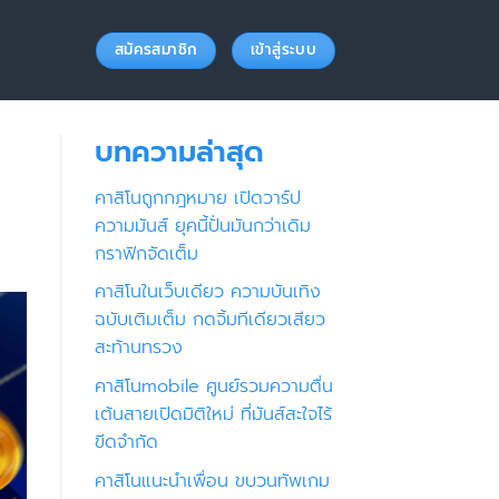
สมัครสมาชิก
เข้าสู่ระบบ
บทความล่าสุด
คาสิโนถูกกฎหมาย เปิดวาร์ป
ความมันส์ ยุคนี้ปั่นมันกว่าเดิม
กราฟิกจัดเต็ม
คาสิโนในเว็บเดียว ความบันเทิง
ฉบับเติมเต็ม กดจิ้มทีเดียวเสียว
สะท้านทรวง
คาสิโนmobile ศูนย์รวมความตื่น
เต้นสายเปิดมิติใหม่ ที่มันส์สะใจไร้
ขีดจำกัด
คาสิโนแนะนำเพื่อน ขบวนทัพเกม