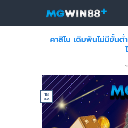
ข้าม
ไป
ยัง
เนื้อหา
คาสิโน เดิมพันไม่มีขั้น
P
18
ก.ย.