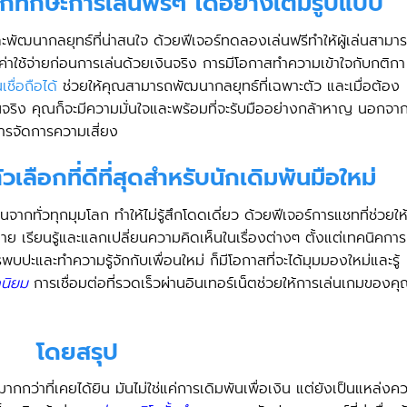
ึกทักษะการเล่นฟรีๆ ได้อย่างเต็มรูปแบบ
ะพัฒนากลยุทธ์ที่น่าสนใจ ด้วยฟีเจอร์ทดลองเล่นฟรีทำให้ผู้เล่นสามา
ค่าใช้จ่ายก่อนการเล่นด้วยเงินจริง การมีโอกาสทำความเข้าใจกับกติกา
เชื่อถือได้
ช่วยให้คุณสามารถพัฒนากลยุทธ์ที่เฉพาะตัว และเมื่อต้อง
จริง คุณก็จะมีความมั่นใจและพร้อมที่จะรับมืออย่างกล้าหาญ นอกจากน
ู้การจัดการความเสี่ยง
วเลือกที่ดีที่สุดสำหรับนักเดิมพันมือใหม่
่นจากทั่วทุกมุมโลก ทำให้ไม่รู้สึกโดดเดี่ยว ด้วยฟีเจอร์การแชทที่ช่วยให
ดาย เรียนรู้และแลกเปลี่ยนความคิดเห็นในเรื่องต่างๆ ตั้งแต่เทคนิคการ
ปะและทำความรู้จักกับเพื่อนใหม่ ก็มีโอกาสที่จะได้มุมมองใหม่และรู้
นิยม
การเชื่อมต่อที่รวดเร็วผ่านอินเทอร์เน็ตช่วยให้การเล่นเกมของค
โดยสรุป
ว่าที่เคยได้ยิน มันไม่ใช่แค่การเดิมพันเพื่อเงิน แต่ยังเป็นแหล่งค