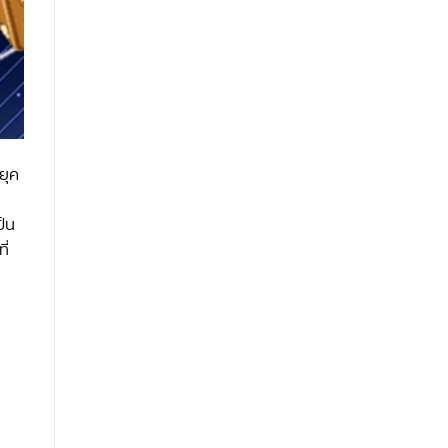
ยุค
ป็น
ี่