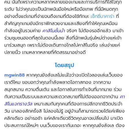
คน นั่นก็เพราะความหลากหลายของเกมและการบริการที่ใส่ใจทุก
ระดับ ไม่ว่าคุณจะเป็นนักพนันมือใหม่หรือมือเทพ ที่นี่มีหมดทุก
อย่างตั้งแต่เกมที่ง่ายจนถึงเกมที่ต้องใช้ทักษะ
เซ็กซี่บาคาร่า
ที่
สำคัญทุกเกมยังมีกราฟิกสวยงามและเสียงที่ทำให้คุณเหมือน
กำลังอยู่ในรวมค่าย
คาสิโนชั้นนำ
จริงๆ ไม่ต้องรออีกแล้ว มาเข้า
ร่วมชุมชนฮอตที่สุดในตอนนี้เลย สิ่งที่นักพนันรุ่นใหม่ต่างแห่เข้า
มาร่วมสนุก เพราะไม่ต้องเดินทางไกลไปคาสิโนจริง เล่นง่ายแค่
ปลายนิ้ว เกมหลากหลายที่คัดสรรมาอย่างดี
โดยสรุป
mgwin88
หากคุณยังลังเลไม่แน่ใจว่าจะเปิดใจลองเล่นเว็บของ
เราดีไหม ขอบอกว่าคุณกำลังพลาดโอกาสทอง จากความ
สนุกสนาน ความตื่นเต้น และโอกาสในการทำเงินที่มากมาย ร่วม
กับความเป็นระบบและความสะดวกสบายที่ไม่ต้องออกจากบ้าน
คา
สิโนแจกรางวัล
เหมาะสมกับทุกคนที่ต้องการปลีกจากชีวิตประจำ
วัน มาลองสักครั้งสิ ไม่ลองไม่รู้ อยู่บ้านก็สามารถรวยได้แค่เพียง
คลิกเดียว อย่ารอช้า แค่คลิกเดียวชีวิตคุณอาจเปลี่ยนไป มาเปิด
ประสบการณ์ใหม่ๆ บนเว็บของเรากันเถอะ หากคุณยังลังเล ต้อง