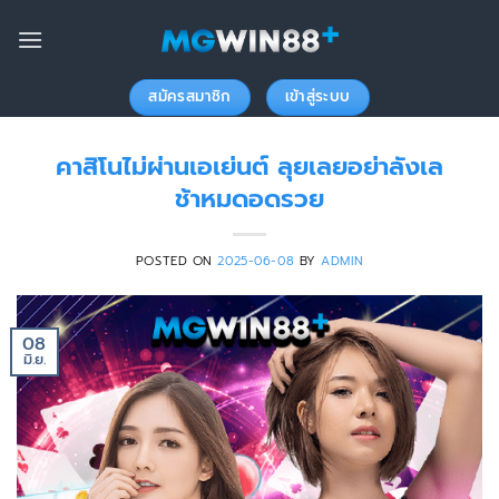
ข้าม
ไป
ยัง
เนื้อหา
สมัครสมาชิก
เข้าสู่ระบบ
คาสิโนไม่ผ่านเอเย่นต์ ลุยเลยอย่าลังเล
ช้าหมดอดรวย
POSTED ON
2025-06-08
BY
ADMIN
08
มิ.ย.