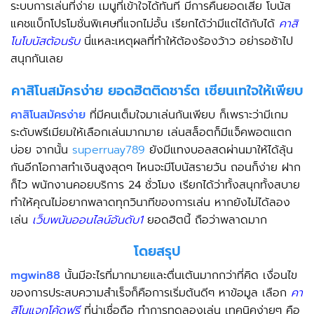
ระบบการเล่นที่ง่าย เมนูที่เข้าใจได้ทันที มีการคืนยอดเสีย โบนัส
แคชแบ็กโปรโมชั่นพิเศษที่แจกไม่อั้น เรียกได้ว่ามีแต่ได้กับได้
คาสิ
โนโบนัสต้อนรับ
นี่แหละเหตุผลที่ทำให้ต้องร้องว้าว อย่ารอช้าไป
สนุกกันเลย
คาสิโนสมัครง่าย ยอดฮิตติดชาร์ต เซียนเทใจให้เพียบ
คาสิโนสมัครง่าย
ที่มีคนเต็มใจมาเล่นกันเพียบ ก็เพราะว่ามีเกม
ระดับพรีเมียมให้เลือกเล่นมากมาย เล่นสล็อตก็มีแจ็คพอตแตก
บ่อย จากนั้น
superruay789
ยังมีแทงบอลสดผ่านมาให้ได้ลุ้น
กันอีกโอกาสทำเงินสูงสุดๆ ไหนจะมีโบนัสรายวัน ถอนก็ง่าย ฝาก
ก็ไว พนักงานคอยบริการ 24 ชั่วโมง เรียกได้ว่าทั้งสนุกทั้งสบาย
ทำให้คุณไม่อยากพลาดทุกวินาทีของการเล่น หากยังไม่ได้ลอง
เล่น
เว็บพนันออนไลน์อันดับ1
ยอดฮิตนี้ ถือว่าพลาดมาก
โดยสรุป
mgwin88
นั้นมีอะไรที่มากมายและตื่นเต้นมากกว่าที่คิด เงื่อนไข
ของการประสบความสำเร็จก็คือการเริ่มต้นดีๆ หาข้อมูล เลือก
คา
สิโนแจกโค้ดฟรี
ที่น่าเชื่อถือ ทำการทดลองเล่น เทคนิคง่ายๆ คือ