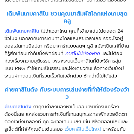
โต้ตอบกับเราก็ยิ่งเพิ่มความเร้าใจขึ้นไปอีก บอกเลยว่าต้องลอง
เดิมพันเกมคาสิโน ชวนคุณมาสัมผัสโลกแห่งเกมสุด
คลู
เดิมพันเกมคาสิโน
ไม่ว่าเวลาไหน คุณก็เข้ามาเล่นได้ตลอด 24
ชั่วโมง บอกลากับการเดินทางไกลและเสียเวลาเลย รออะไรอยู่
ลองเล่นเกมยิงปลา หรือบาคาร่าแบบสดๆ ดูสิ แม้จะเป็นแค่ที่บ้าน
ก็รู้สึกเทียบเท่ากับนั่งพักผ่อนที่
คาสิโนไม่ต้องฝาก
และไม่ต้อง
ห่วงเรื่องความยุติธรรม เพราะระบบเว็บคาสิโนที่ดีจะใช้การสุ่ม
แบบ RNG ทำให้เกมเป็นธรรมและฝั่งเดียวกันแล้วทางเว็บยังมี
ระบบฝากถอนเงินที่รวดเร็วทันใจอีกด้วย ช้ากว่านี้ไม่ได้แล้ว
ค่ายคาสิโนดัง กับระบบการเล่นง่ายที่ทำให้ต้องร้องว้า
ว
ค่ายคาสิโนดัง
ถ้าคุณกำลังมองหาเว็บออนไลน์ที่ครบเครื่อง
ต้องนี่เลย แหล่งรวมการทำเงินที่เกมสนุกและกราฟิกสวยติดตา
ต้องใจยิ่งมาลองที่ คุณจะเจอเกมมันส์ๆ เช่น สล็อตออนไลน์และ
รูเล็ตต์ที่ทำให้คุณตื่นเต้นเสมอ
เว็บคาสิโนเว็บใหญ่
มาพร้อมกับ