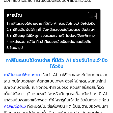
บอกเลยว่าประสบการณ์เน้นมันส์แบบนี้หาไม่ได้ทั่วไปนะ
สารบัญ
คาสิโนระบบใช้งานง่าย ที่มีตัว AI ช่วยจับโกงเจ้ามือได้จริง
คาสิโนเดิมพันได้ทุกที่ จัดหนักระบบเล่นโดยตรง มันส์สุดๆ
คาสิโนสนุกไม่มีหยุด รวบรวมแจกฟรี ไม่ต้องเปิดแพ็กเกจ
แหล่งรวมคาสิโน ที่กล้าคืนยอดเสียเป็นแต้มสะสมไอเท็ม
โดยสรุป
คาสิโนระบบใช้งานง่าย ที่มีตัว AI ช่วยจับโกงเจ้ามือ
ได้จริง
คาสิโนระบบใช้งานง่าย
เริ่มนำ AI มาใช้โดยเฉพาะในโหมดทดลอง
เล่น กับโหมดวิเคราะห์สถิติแบบเทพๆ ช่วยให้นักเดิมพันหน้าใหม่
เข้าใจเกมง่ายขึ้น เข้าใจก่อนฝากเงินจริง ส่วนสายขี้สงสัยก็จัด
เต็มไปกับการดูวิเคราะห์เค้าไพ่ หรือคิดสูตรสล็อตกันง่ายๆ มี AI
มาช่วยจับจุดแจกแจ็กพอต ทำให้เรารู้ทันเจ้ามือเร็วขึ้นกว่าแต่ก่อน
คาสิโนมือใหม่
ทั้งหมดนี้ไม่ใช่แค่แฟชั่น แต่เป็นไม้ตายของพนันคา
สิโนยุคใหม่ ใครได้ลองครั้งเดียวจะเข้าใจเลยว่า เจ๋งขนาดไหน