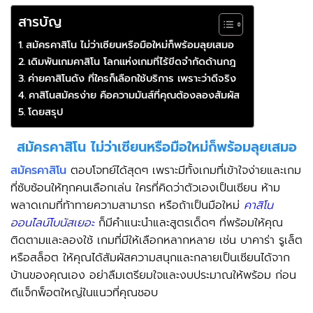
สารบัญ
สมัครคาสิโน ไม่ว่าเซียนหรือมือใหม่ก็พร้อมลุยเสมอ
เดิมพันเกมคาสิโน โลกแห่งเกมที่ไร้ขีดจำกัดด้านกฎ
ค่ายคาสิโนดัง ที่ใครก็เลือกใช้บริการ เพราะว่าดีจริง
คาสิโนสมัครง่าย คือความมันส์ที่คุณต้องลองสัมผัส
โดยสรุป
สมัครคาสิโน ไม่ว่า
เซียนหรือมือใหม่ก็พร้อมลุยเสมอ
สมัครคาสิโน
ตอบโจทย์ได้สุดๆ เพราะมีทั้งเกมที่เข้าใจง่ายและเกม
ที่ซับซ้อนให้ทุกคนเลือกเล่น ใครที่คิดว่าตัวเองเป็นเซียน ห้าม
พลาดเกมที่ท้าทายความสามารถ หรือถ้าเป็นมือใหม่
คาสิโน
ออนไลน์โบนัสเยอะ
ก็มีคำแนะนำและสูตรเด็ดๆ ที่พร้อมให้คุณ
ติดตามและลองใช้ เกมที่มีให้เลือกหลากหลาย เช่น บาคาร่า รูเล็ต
หรือสล็อต ให้คุณได้สัมผัสความสนุกและกลายเป็นเซียนได้จาก
บ้านของคุณเอง อย่าลืมเตรียมใจและงบประมาณให้พร้อม ก่อน
ตีแจ็กพ็อตใหญ่ในแนวที่คุณชอบ