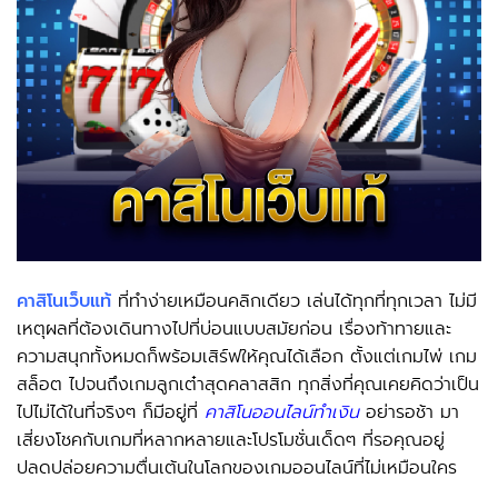
คาสิโนเว็บแท้
ที่ทำง่ายเหมือนคลิกเดียว เล่นได้ทุกที่ทุกเวลา ไม่มี
เหตุผลที่ต้องเดินทางไปที่บ่อนแบบสมัยก่อน เรื่องท้าทายและ
ความสนุกทั้งหมดก็พร้อมเสิร์ฟให้คุณได้เลือก ตั้งแต่เกมไพ่ เกม
สล็อต ไปจนถึงเกมลูกเต๋าสุดคลาสสิก ทุกสิ่งที่คุณเคยคิดว่าเป็น
ไปไม่ได้ในที่จริงๆ ก็มีอยู่ที่
คาสิโนออนไลน์ทำเงิน
อย่ารอช้า มา
เสี่ยงโชคกับเกมที่หลากหลายและโปรโมชั่นเด็ดๆ ที่รอคุณอยู่
ปลดปล่อยความตื่นเต้นในโลกของเกมออนไลน์ที่ไม่เหมือนใคร