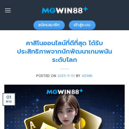
ข้าม
ไป
ยัง
เนื้อหา
สมัครสมาชิก
เข้าสู่ระบบ
คาสิโนออนไลน์ที่ดีที่สุด ได้รับ
ประสิทธิภาพจากนักพัฒนาเกมพนัน
ระดับโลก
POSTED ON
2025-11-01
BY
ADMIN
01
พ.ย.