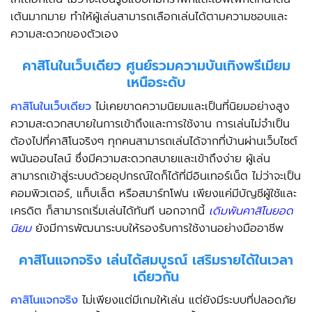
เต้นมากมาย ทำให้ผู้เล่นสามารถเลือกเล่นได้ตามความชอบและ
ความสะดวกของตัวเอง
คาสิโนในเว็บเดียว
ศูนย์รวมความบันเทิงพรีเมียม
เหนือระดับ
คาสิโนในเว็บเดียว
ไม่เคยขาดความนิยมและเป็นที่นิยมอย่างสูง
ความสะดวกสบายในการเข้าถึงและการใช้งาน การเล่นไม่จำเป็น
ต้องไปที่คาสิโนจริงๆ ทุกคนสามารถเล่นได้จากที่บ้านผ่านเว็บไซต์
พนันออนไลน์ ซึ่งมีความสะดวกสบายและเข้าถึงง่าย ผู้เล่น
สามารถเข้าสู่ระบบด้วยอุปกรณ์ใดก็ได้ที่มีอินเทอร์เน็ต ไม่ว่าจะเป็น
คอมพิวเตอร์, แท็บเล็ต หรือสมาร์ทโฟน เพียงแค่มีบัญชีผู้ใช้และ
เครดิต ก็สามารถเริ่มเล่นได้ทันที นอกจากนี้
เดิมพันคาสิโนยอด
นิยม
ยังมีการพัฒนาระบบให้รองรับการใช้งานอย่างมืออาชีพ
คาสิโนแจกจริง
เล่นได้สมบูรณ์ เสริมรายได้ในเวลา
เดียวกัน
คาสิโนแจกจริง
ไม่เพียงแต่มีเกมให้เล่น แต่ยังมีระบบที่ปลอดภัย