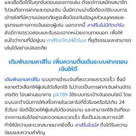
และเชื่อถือได้ในทุกขั้นตอนของการเล่น ตั้งแต่การสมัครสมาชิก
ไปจนถึงการฝากและถอนเงิน นั้นมีความน่าเชื่อถือจะใช้ระบบการ
เข้ารหัสที่มีความปลอดภัยสูงเพื่อป้องกันข้อมูลส่วนบุคคลและ
ธุรกรรมทางการเงินของผู้เล่น นอกจากนี้
คาสิโนไม่มีติดเทิร์น
ยังมีการตรวจสอบและรับรองจากหน่วยงานภายนอก เพื่อให้
แน่ใจว่าเกมที่มีอยู่บน
คาสิโนเปิด24ชั่วโมง
ที่ยุติธรรมและสามารถ
เล่นได้อย่างปลอดภัย
เดิมพันเกมคาสิโน
เพิ่มความตื่นเต้นระบบฝากถอน
เงินให้ดี
เดิมพันเกมคาสิโน
ระบบการชำระเงินที่สะดวกและรวดเร็ว ซึ่งมี
หลายตัวเลือกให้ผู้เล่นได้เลือกใช้ ไม่ว่าจะเป็นการฝากเงินผ่านบัตร
เครดิต โอนผ่านธนาคาร
pk789
ใช้ระบบกระเป๋าเงินออนไลน์ โดย
ระบบจะดำเนินการให้เสร็จภายในเวลาไม่กี่ชั่วโมงหรือไม่เกิน 24
ชั่วโมง ข้อดีนี้ช่วยให้ผู้เล่นไม่ต้องรอนาน และสามารถใช้เงินที่ชนะ
จากการเล่นได้อย่างสะดวกและรวดเร็ว ซึ่งเป็นประสบการณ์ที่
ทำให้มีความสะดวกสบายมากยิ่งขึ้น
คาสิโนโบนัส
ถึงได้รับความ
นิยมและความสำคัญ