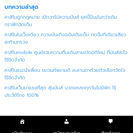
บทความล่าสุด
คาสิโนถูกกฎหมาย เปิดวาร์ปความมันส์ ยุคนี้ปั่นมันกว่าเดิม
กราฟิกจัดเต็ม
คาสิโนในเว็บเดียว ความบันเทิงฉบับเติมเต็ม กดจิ้มทีเดียวเสียว
สะท้านทรวง
คาสิโนmobile ศูนย์รวมความตื่นเต้นสายเปิดมิติใหม่ ที่มันส์สะใจ
ไร้ขีดจำกัด
คาสิโนแนะนำเพื่อน ขบวนทัพเกมดี ละลานตาด้วยตัวเลือกวัดใจ
ไร้ขีดจำกัด
คาสิโนเว็บมาแรงที่สุด ลุ้นมันส์ บวกแหลกทุกวันไม่มีพัก ไร้
ประวัติโกง 100%
Copyright 2026 ©
MGWIN88