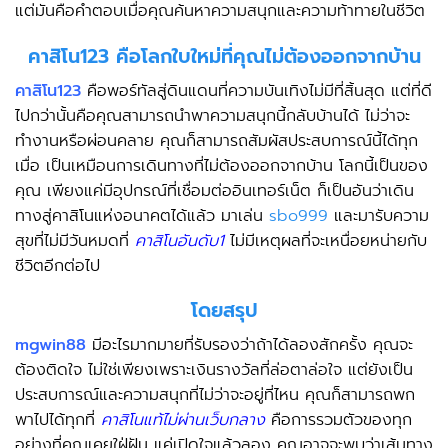
แต่มันคือคำตอบเมื่อคุณค้นหาความสนุกและความท้าทายในชีวิต
คาสิโน123 คือ
โลกใบใหม่ที่คุณไม่ต้องออกจากบ้าน
คาสิโน123
คือพอร์ทัลสู่ดินแดนที่ความบันเทิงไม่มีที่สิ้นสุด แต่ที่ดี
ไปกว่านั้นคือคุณสามารถนำพาความสนุกนี้กลับบ้านได้ ไม่ว่าจะ
ทำงานหรือผ่อนคลาย คุณก็สามารถสัมผัสประสบการณ์นี้ได้ทุก
เมื่อ เป็นเหมือนการเดินทางที่ไม่ต้องออกจากบ้าน โลกนี้เป็นของ
คุณ เพียงแค่มีอุปกรณ์ที่เชื่อมต่ออินเทอร์เน็ต ก็เป็นอันว่าเดิน
ทางสู่คาสิโนแห่งอนาคตได้แล้ว มาเล่น
sbo999
และมารับความ
สุขที่ไม่มีวันหมดที่
คาสิโนอันดับ1
ไม่มีเหตุผลที่จะเหนื่อยหน่ายกับ
ชีวิตอีกต่อไป
โดยสรุป
mgwin88
มีอะไรมากมายที่รับรองว่าถ้าได้ลองสักครั้ง คุณจะ
ต้องติดใจ ไม่ใช่เพียงเพราะเงินรางวัลที่ล่อตาล่อใจ แต่ยังเป็น
ประสบการณ์และความสนุกที่ไม่ว่าจะอยู่ที่ไหน คุณก็สามารถพก
พาไปได้ทุกที่
คาสิโนแท้ไม่ผ่านเว็บกลาง
คือการรวมตัวของทุก
อย่างที่คุณเคยใฝ่ฝัน แค่เปิดใจแล้วลอง คุณอาจจะพบว่าเส้นทาง