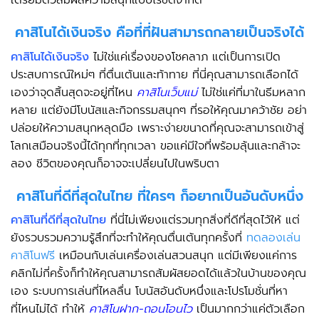
เตรียมตัวสัมผัสความสนุกแบบไร้ขีดจำกัด
คาสิโนได้เงินจริง คือ
ที่ที่ฝันสามารถกลายเป็นจริงได้
คาสิโนได้เงินจริง
ไม่ใช่แค่เรื่องของโชคลาภ แต่เป็นการเปิด
ประสบการณ์ใหม่ๆ ที่ตื่นเต้นและท้าทาย ที่นี่คุณสามารถเลือกได้
เองว่าจุดสิ้นสุดจะอยู่ที่ไหน
คาสิโนเว็บแม่
ไม่ใช่แค่ที่มาในธีมหลาก
หลาย แต่ยังมีโบนัสและกิจกรรมสนุกๆ ที่รอให้คุณมาคว้าชัย อย่า
ปล่อยให้ความสนุกหลุดมือ เพราะง่ายขนาดที่คุณจะสามารถเข้าสู่
โลกเสมือนจริงนี้ได้ทุกที่ทุกเวลา ขอแค่มีใจที่พร้อมลุ้นและกล้าจะ
ลอง ชีวิตของคุณก็อาจจะเปลี่ยนไปในพริบตา
คาสิโนที่ดีที่สุดในไทย ที่
ใครๆ ก็อยากเป็นอันดับหนึ่ง
คาสิโนที่ดีที่สุดในไทย
ที่นี่ไม่เพียงแต่รวมทุกสิ่งที่ดีที่สุดไว้ให้ แต่
ยังรวบรวมความรู้สึกที่จะทำให้คุณตื่นเต้นทุกครั้งที่
ทดลองเล่น
คาสิโนฟรี
เหมือนกับเล่นเครื่องเล่นสวนสนุก แต่มีเพียงแค่การ
คลิกไม่กี่ครั้งก็ทำให้คุณสามารถสัมผัสยอดได้แล้วในบ้านของคุณ
เอง ระบบการเล่นที่ไหลลื่น โบนัสอันดับหนึ่งและโปรโมชั่นที่หา
ที่ไหนไม่ได้ ทำให้
คาสิโนฝาก-ถอนโอนไว
เป็นมากกว่าแค่ตัวเลือก