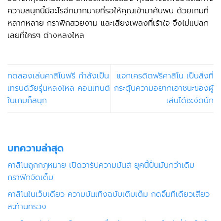
ความสนุกนี้มีอะไรอีกมากมายที่รอให้คุณเข้ามาค้นพบ ด้วยเกมที่
หลากหลาย กราฟิกสวยงาม และเสียงเพลงที่เร้าใจ จึงไม่แปลก
เลยที่ใครๆ ต่างหลงใหล
ทดลองเล่นคาสิโนฟรี กำลังเป็น
แจกเครดิตฟรีคาสิโน เป็นสิ่งที่
เทรนด์วัยรุ่นหลงใหล คอนเทนต์
กระตุ้นความอยากเอาชนะของผู้
ในเกมก็สนุก
เล่นได้ชะงัดนัก
บทความล่าสุด
คาสิโนถูกกฎหมาย เปิดวาร์ปความมันส์ ยุคนี้ปั่นมันกว่าเดิม
กราฟิกจัดเต็ม
คาสิโนในเว็บเดียว ความบันเทิงฉบับเติมเต็ม กดจิ้มทีเดียวเสียว
สะท้านทรวง