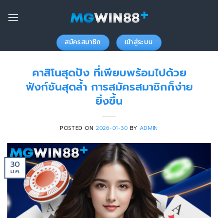
ข้าม
ไป
ยัง
เนื้อหา
สมัครสมาชิก
เข้าสู่ระบบ
คาสิโนสุดปัง ที่เพียบพร้อมไปด้วย
ฟังก์ชันสุดล้ำ การสมัครสมาชิกก็ง่าย
ยิ่งขึ้น
POSTED ON
2026-01-30
BY
ADMIN
30
ม.ค.