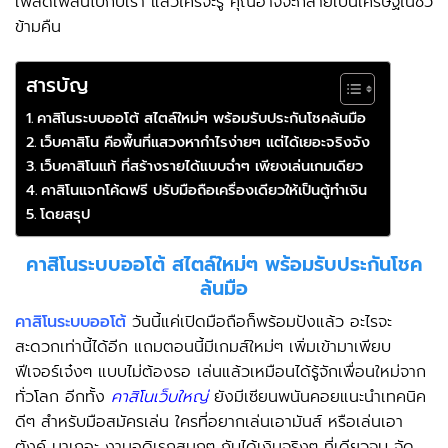
เพลิดเพลินไปกับเรา แล้วใครจะรู้ คุณอาจจะกลายเป็นเศรษฐีในชั่ว
ข้ามคืน
สารบัญ
คาสิโนระบบออโต้ สไตล์ใหม่ๆ พร้อมรับประกันโชคล้นมือ
เว็บคาสิโน คือพื้นที่แสวงหากำไรง่ายๆ แต่ได้เยอะจริงจัง
เว็บคาสิโนแท้ ที่สร้างรายได้แบบฉ่ำๆ เพียงเล่นเกมเดียว
คาสิโนแจกโค้ดฟรี ปรับมือถือเครื่องเดียวให้เป็นตู้ทำเงิน
โดยสรุป
คาสิโนระบบออโต้
สไตล์ใหม่ๆ พร้อมรับประกันโชค
ล้นมือ
คาสิโนระบบออโต้
วันนี้แค่เปิดมือถือก็พร้อมปังแล้ว อะไรจะ
สะดวกเท่านี้ได้อีก แถมตอนนี้มีเกมส์ใหม่ๆ เพิ่มเข้ามาเพียบ
ฟีเจอร์เจ๋งๆ แบบไม่ต้องรอ เล่นแล้วเหมือนได้รู้จักเพื่อนใหม่จาก
ทั่วโลก อีกทั้ง
คาสิโนเว็บใหญ่
ยังมีเซียนพนันคอยแนะนำเทคนิค
ดีๆ สำหรับมือสมัครเล่น ใครที่อยากเล่นเอามันส์ หรือเล่นเอา
ตังค์ มาเถอะ งานอดิเรกสนุกๆ กับได้เงินจริงๆ ที่เดียวจบ จัด