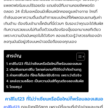
แพลตฟอร์มแบบไร้รอยต่อ แถมยังมีทีมงานคอยซัพพอร์ต
ตลอด 24 ชั่วโมงเหมือนมีเพื่อนสนิทคอยดูแลข้างกาย ใครที่
กำลังมองหาความตื่นเต้นท้าทายแบบใหม่ที่ให้ผลตอบแทนคุ้มค่า
เกินต้าน ต้องรีบเข้ามาเช็คอินที่นี่ด่วนๆ รับรองว่าคุณจะได้สัมผัส
กับความรวยแบบไม่ทันตั้งตัวจนต้องร้องอุ๊ยออกมาเลยทีเดียว
เพราะความปังมันหยุดไม่ได้จริงๆ ลองแล้วจะรู้ว่าสวรรค์ของนัก
ลงทุนมันมีอยู่จริงบนหน้าจอมือถือของคุณเอง
สารบัญ
คาสิโน123 ที่ไม่ว่าเซียนหรือมือใหม่ก็พร้อมลองเสมอ
เดิมพันเกมคาสิโน โลกแห่งเกมที่ไร้ขีดจำกัดด้านกฎ
ค่ายคาสิโนดัง ที่ใครก็เลือกใช้บริการ เพราะว่าดีจริง
แหล่งรวมสล็อต เป็นความมันส์ที่คุณต้องลองสัมผัส
โดยสรุป
คาสิโน123 ที่ไม่ว่า
เซียนหรือมือใหม่ก็พร้อมลองเสมอ
คาสิโน123
ตอบโจทย์ได้สุดๆ เพราะมีทั้งเกมที่เข้าใจง่ายและเกมที่