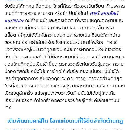
ซับซ้อนให้ทุกคนเลือกเล่น ใครที่คิดว่าตัวเองเป็นเซียน ห้ามพลาด
เกมที่ท้าทายความสามารถ หรือถ้าเป็นมือใหม่
คาสิโนออนไลน์
โบนัสเยอะ
ก็มีคำแนะนำและสูตรเด็ดๆ ที่พร้อมให้คุณติดตามและ
ลองใช้ เกมที่มีให้เลือกหลากหลาย เช่น บาคาร่า รูเล็ต หรือ
สล็อต ให้คุณได้สัมผัสความสนุกและกลายเป็นเซียนได้จากบ้าน
ของคุณเอง อย่าลืมเตรียมใจและงบประมาณให้พร้อม ก่อนตี
แจ็กพ็อตใหญ่ในแนวที่คุณชอบ ระบบการฝากถอนเงินก็ไวเว่อร์
วังอลังการแบบออโต้ที่ไม่ต้องรอนานให้เสียอารมณ์ อยากจะถอน
ตอนไหนก็กดปุ๊บเงินเข้าปั๊บสะดวกรวดเร็วทันใจวัยรุ่นสุดๆ ความ
ปลอดภัยก็ยืนหนึ่งไม่มีการโกงให้เสียชื่อเสียงแน่นอน มั่นใจได้
เลยว่าทุกยอดการเล่นของคุณจะได้รับการคุ้มครองอย่างดีที่สุด
ใครที่อยากลองเปลี่ยนดวงให้ปังปุริเย่ต้องรีบตัดสินใจเข้ามาลอง
เปิดใจดูสักครั้ง แล้วคุณจะพบว่าเงินล้านมันไม่ได้อยู่ไกลเกิน
เอื้อมเลยจริงๆ ถ้าใจกล้าพอความรวยก็อยู่ใกล้แค่เอื้อมเท่านั้น
เอง
เดิมพันเกมคาสิโน
โลกแห่งเกมที่ไร้ขีดจำกัดด้านกฎ