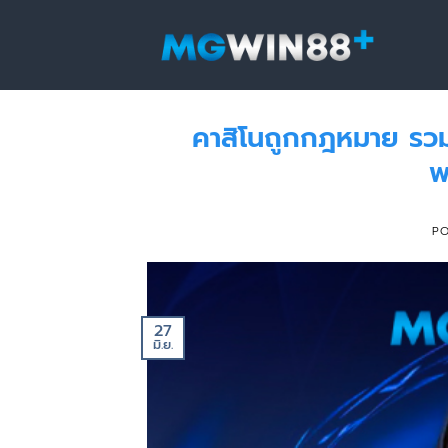
ข้าม
ไป
ยัง
เนื้อหา
คาสิโนถูกกฎหมาย รว
พ
P
27
มิ.ย.