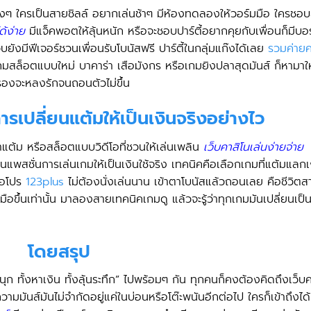
ริงๆ ใครเป็นสายชิลล์ อยากเล่นช้าๆ มีห้องทดลองให้วอร์มมือ ใครชอบ
ด้ง่าย
มีแจ็คพอตให้ลุ้นหนัก หรือจะชอบปาร์ตี้อยากคุยกับเพื่อนก็มีบอ
มีฟีเจอร์ชวนเพื่อนรับโบนัสฟรี ปาร์ตี้ในกลุ่มแก๊งได้เลย
รวมค่ายค
งเกมสล็อตแบบใหม่ บาคาร่า เสือมังกร หรือเกมยิงปลาสุดมันส์ ก็หามาให
บรองจะหลงรักจนถอนตัวไม่ขึ้น
รเปลี่ยนแต้มให้เป็นเงินจริงอย่างไว
แต้ม หรือสล็อตแบบวิดีโอที่ชวนให้เล่นเพลิน
เว็บคาสิโนเล่นง่ายจ่าย
นแพสชั่นการเล่นเกมให้เป็นเงินใช้จริง เทคนิคคือเลือกเกมที่แต้มแลกเ
มือโปร
123plus
ไม่ต้องนั่งเล่นนาน เข้าตาโบนัสแล้วถอนเลย คือชีวิตส
ือขึ้นเท่านั้น มาลองสายเทคนิคเกมดู แล้วจะรู้ว่าทุกเกมมันเปลี่ยนเป็
โดยสรุป
้งสนุก ทั้งหาเงิน ทั้งลุ้นระทึก” ไปพร้อมๆ กัน ทุกคนก็คงต้องคิดถึงเว็บค
มมันส์มันไม่จำกัดอยู่แค่ในบ่อนหรือโต๊ะพนันอีกต่อไป ใครก็เข้าถึงได้