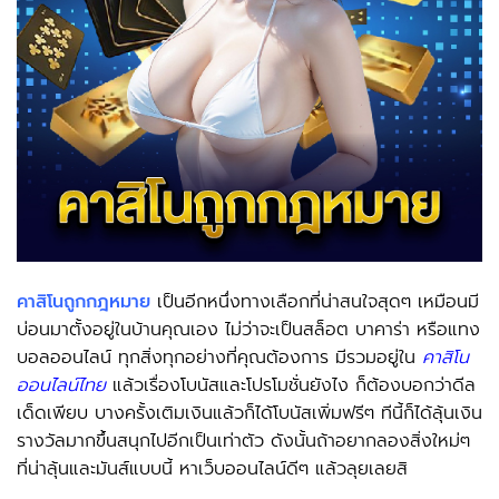
คาสิโนถูกกฎหมาย
เป็นอีกหนึ่งทางเลือกที่น่าสนใจสุดๆ เหมือนมี
บ่อนมาตั้งอยู่ในบ้านคุณเอง ไม่ว่าจะเป็นสล็อต บาคาร่า หรือแทง
บอลออนไลน์ ทุกสิ่งทุกอย่างที่คุณต้องการ มีรวมอยู่ใน
คาสิโน
ออนไลน์ไทย
แล้วเรื่องโบนัสและโปรโมชั่นยังไง ก็ต้องบอกว่าดีล
เด็ดเพียบ บางครั้งเติมเงินแล้วก็ได้โบนัสเพิ่มฟรีๆ ทีนี้ก็ได้ลุ้นเงิน
รางวัลมากขึ้นสนุกไปอีกเป็นเท่าตัว ดังนั้นถ้าอยากลองสิ่งใหม่ๆ
ที่น่าลุ้นและมันส์แบบนี้ หาเว็บออนไลน์ดีๆ แล้วลุยเลยสิ