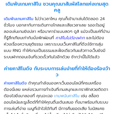
เดิมพันเกมคาสิโน ชวนคุณมาสัมผัสโลกแห่งเกมสุด
คลู
เดิมพันเกมคาสิโน
ไม่ว่าเวลาไหน คุณก็เข้ามาเล่นได้ตลอด 24
ชั่วโมง บอกลากับการเดินทางไกลและเสียเวลาเลย รออะไรอยู่
ลองเล่นเกมยิงปลา หรือบาคาร่าแบบสดๆ ดูสิ แม้จะเป็นแค่ที่บ้าน
ก็รู้สึกเทียบเท่ากับนั่งพักผ่อนที่
คาสิโนไม่ต้องฝาก
และไม่ต้อง
ห่วงเรื่องความยุติธรรม เพราะระบบเว็บคาสิโนที่ดีจะใช้การสุ่ม
แบบ RNG ทำให้เกมเป็นธรรมและฝั่งเดียวกันแล้วทางเว็บยังมี
ระบบฝากถอนเงินที่รวดเร็วทันใจอีกด้วย ช้ากว่านี้ไม่ได้แล้ว
ค่ายคาสิโนดัง กับระบบการเล่นง่ายที่ทำให้ต้องร้องว้า
ว
ค่ายคาสิโนดัง
ถ้าคุณกำลังมองหาเว็บออนไลน์ที่ครบเครื่อง
ต้องนี่เลย แหล่งรวมการทำเงินที่เกมสนุกและกราฟิกสวยติดตา
ต้องใจยิ่งมาลองที่ คุณจะเจอ
เกมพนันคาสิโน
เช่น สล็อต
ออนไลน์และรูเล็ตต์ที่ทำให้คุณตื่นเต้นเสมอ ทั้งมาพร้อมกับระบบ
การเล่นที่ง่าย เมนูที่เข้าใจได้ทันที มีการคืนยอดเสีย โบนัสแคช