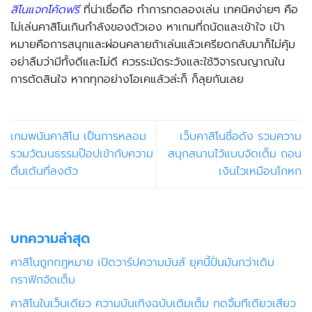
สิโนแจกโค้ดฟรี
ที่น่าเชื่อถือ ทำการทดลองเล่น เทคนิคง่ายๆ คือ
ไม่เล่นคาสิโนเกินกำลังของตัวเอง หาเกมที่ถนัดและเข้าใจ เป้า
หมายคือการสนุกและผ่อนคลายถ้าเล่นแล้วเครียดกลับมาก็ไม่คุ้ม
อย่าลืมว่ามีทั้งดีและไม่ดี ควรระมัดระวังและใช้วิจารณญาณใน
การตัดสินใจ หากทุกอย่างโอเคแล้วล่ะก็ ก็ลุยกันเลย
เกมพนันคาสิโน เป็นการหลอม
เว็บคาสิโนชื่อดัง รวมความ
รวมวัฒนธรรมป๊อปเข้ากับความ
สนุกสนานไว้แบบจัดเต็ม ถอน
ตื่นเต้นที่ลงตัว
เงินไวเหมือนโกหก
บทความล่าสุด
คาสิโนถูกกฎหมาย เปิดวาร์ปความมันส์ ยุคนี้ปั่นมันกว่าเดิม
กราฟิกจัดเต็ม
คาสิโนในเว็บเดียว ความบันเทิงฉบับเติมเต็ม กดจิ้มทีเดียวเสียว