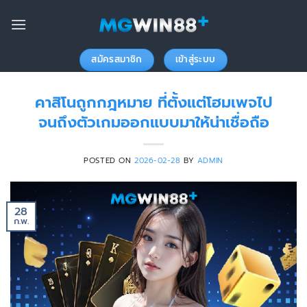
ข้าม
ไป
ยัง
เนื้อหา
สมัครสมาชิก
เข้าสู่ระบบ
คาสิโนถูกกฎหมาย ที่ตั้งแต่โฮมเพจไป
จนถึงตัวเกมออกแบบมาให้น่าเชื่อถือ
POSTED ON
2026-02-28
BY
ADMIN
28
ก.พ.